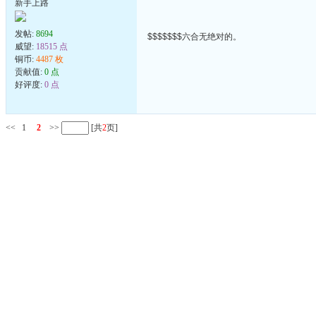
新手上路
发帖:
8694
$$$$$$$六合无绝对的。
威望:
18515 点
铜币:
4487 枚
贡献值:
0 点
好评度:
0 点
<<
1
2
>>
[共
2
页]