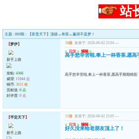
站
主题 : 060期：【富贵天下】顶级→单双←赢得不是梦！
10楼
发表于: 2026-06-02 23:04
---
【
梦伊
】
u
回复
u
编辑
u
高手您辛苦啦,奉上一杯香茶,愿高
新手上路
发帖:
4366
高手您辛苦啦,奉上一杯香茶,愿高手期期精彩
威望:
11944 点
铜币:
3631 枚
贡献值:
0 点
好评度:
0 点
11楼
发表于: 2026-06-02 23:05
---
【
平定天下
】
u
回复
u
编辑
u
好久没来给老朋友顶上了！
新手上路