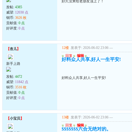
好久没来给老朋友顶上了！
发帖:
4385
威望:
12030 点
铜币:
3626 枚
贡献值:
0 点
好评度:
0 点
12楼
发表于: 2026-06-02 23:06
---
【
杏儿
】
u
回复
u
编辑
u
好料众人共享,好人一生平安!
新手上路
发帖:
4472
好料众人共享,好人一生平安!
威望:
11842 点
铜币:
3516 枚
贡献值:
0 点
好评度:
0 点
13楼
发表于: 2026-06-02 23:06
---
【
小宝贝
】
u
回复
u
编辑
u
$$$$$$$六合无绝对的。