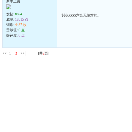
新手上路
发帖:
8694
$$$$$$$六合无绝对的。
威望:
18515 点
铜币:
4487 枚
贡献值:
0 点
好评度:
0 点
<<
1
2
>>
[共
2
页]