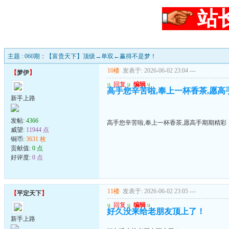
站
主题 : 060期：【富贵天下】顶级→单双←赢得不是梦！
10楼
发表于: 2026-06-02 23:04
---
【
梦伊
】
u
回复
u
编辑
u
高手您辛苦啦,奉上一杯香茶,愿高
新手上路
发帖:
4366
高手您辛苦啦,奉上一杯香茶,愿高手期期精彩
威望:
11944 点
铜币:
3631 枚
贡献值:
0 点
好评度:
0 点
11楼
发表于: 2026-06-02 23:05
---
【
平定天下
】
u
回复
u
编辑
u
好久没来给老朋友顶上了！
新手上路