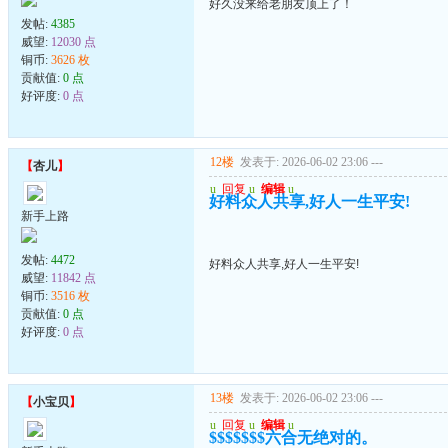
好久没来给老朋友顶上了！
发帖:
4385
威望:
12030 点
铜币:
3626 枚
贡献值:
0 点
好评度:
0 点
12楼
发表于: 2026-06-02 23:06
---
【
杏儿
】
u
回复
u
编辑
u
好料众人共享,好人一生平安!
新手上路
发帖:
4472
好料众人共享,好人一生平安!
威望:
11842 点
铜币:
3516 枚
贡献值:
0 点
好评度:
0 点
13楼
发表于: 2026-06-02 23:06
---
【
小宝贝
】
u
回复
u
编辑
u
$$$$$$$六合无绝对的。