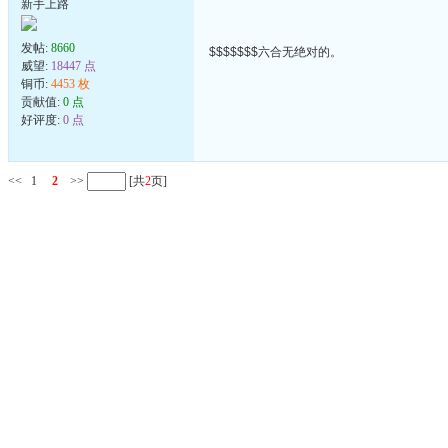
新手上路
发帖:
8660
$$$$$$$六合无绝对的。
威望:
18447 点
铜币:
4453 枚
贡献值:
0 点
好评度:
0 点
<<
1
2
>>
[共
2
页]