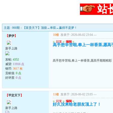
站
主题 : 060期：【富贵天下】顶级→单双←赢得不是梦！
10楼
发表于: 2026-06-02 23:04
---
【
梦伊
】
u
回复
u
编辑
u
高手您辛苦啦,奉上一杯香茶,愿高
新手上路
发帖:
4352
高手您辛苦啦,奉上一杯香茶,愿高手期期精彩
威望:
11916 点
铜币:
3617 枚
贡献值:
0 点
好评度:
0 点
11楼
发表于: 2026-06-02 23:05
---
【
平定天下
】
u
回复
u
编辑
u
好久没来给老朋友顶上了！
新手上路