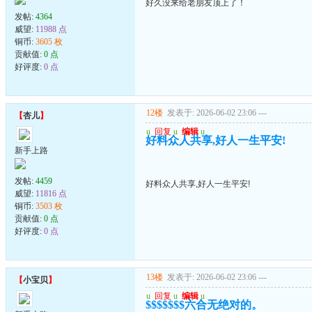
好久没来给老朋友顶上了！
发帖:
4364
威望:
11988 点
铜币:
3605 枚
贡献值:
0 点
好评度:
0 点
12楼
发表于: 2026-06-02 23:06
---
【
杏儿
】
u
回复
u
编辑
u
好料众人共享,好人一生平安!
新手上路
发帖:
4459
好料众人共享,好人一生平安!
威望:
11816 点
铜币:
3503 枚
贡献值:
0 点
好评度:
0 点
13楼
发表于: 2026-06-02 23:06
---
【
小宝贝
】
u
回复
u
编辑
u
$$$$$$$六合无绝对的。