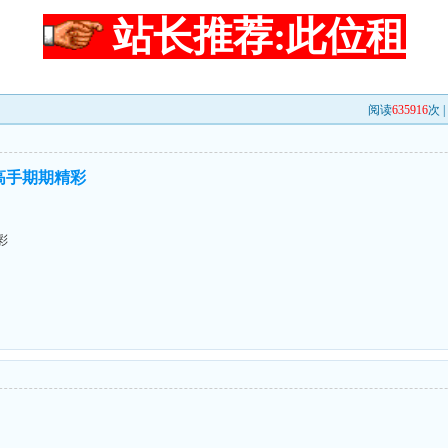
站长推荐:此位租
阅读
635916
次 
高手期期精彩
彩