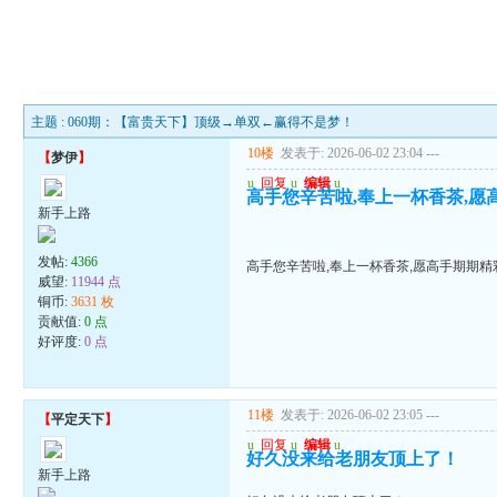
主题 : 060期：【富贵天下】顶级→单双←赢得不是梦！
10楼
发表于: 2026-06-02 23:04
---
【
梦伊
】
u
回复
u
编辑
u
高手您辛苦啦,奉上一杯香茶,愿
新手上路
发帖:
4366
高手您辛苦啦,奉上一杯香茶,愿高手期期精
威望:
11944 点
铜币:
3631 枚
贡献值:
0 点
好评度:
0 点
11楼
发表于: 2026-06-02 23:05
---
【
平定天下
】
u
回复
u
编辑
u
好久没来给老朋友顶上了！
新手上路