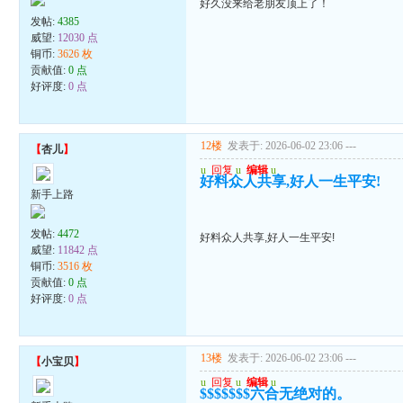
好久没来给老朋友顶上了！
发帖:
4385
威望:
12030 点
铜币:
3626 枚
贡献值:
0 点
好评度:
0 点
12楼
发表于: 2026-06-02 23:06
---
【
杏儿
】
u
回复
u
编辑
u
好料众人共享,好人一生平安!
新手上路
发帖:
4472
好料众人共享,好人一生平安!
威望:
11842 点
铜币:
3516 枚
贡献值:
0 点
好评度:
0 点
13楼
发表于: 2026-06-02 23:06
---
【
小宝贝
】
u
回复
u
编辑
u
$$$$$$$六合无绝对的。