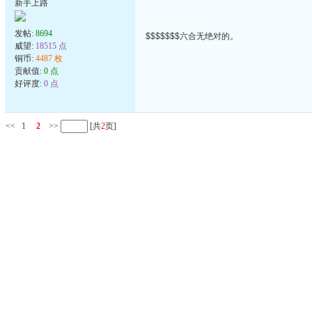
新手上路
发帖:
8694
$$$$$$$六合无绝对的。
威望:
18515 点
铜币:
4487 枚
贡献值:
0 点
好评度:
0 点
<<
1
2
>>
[共
2
页]