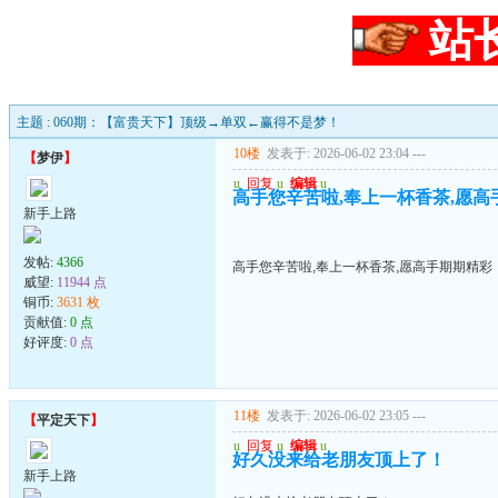
站
主题 : 060期：【富贵天下】顶级→单双←赢得不是梦！
10楼
发表于: 2026-06-02 23:04
---
【
梦伊
】
u
回复
u
编辑
u
高手您辛苦啦,奉上一杯香茶,愿高
新手上路
发帖:
4366
高手您辛苦啦,奉上一杯香茶,愿高手期期精彩
威望:
11944 点
铜币:
3631 枚
贡献值:
0 点
好评度:
0 点
11楼
发表于: 2026-06-02 23:05
---
【
平定天下
】
u
回复
u
编辑
u
好久没来给老朋友顶上了！
新手上路