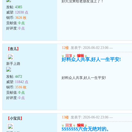
好久没来给老朋友顶上了！
发帖:
4385
威望:
12030 点
铜币:
3626 枚
贡献值:
0 点
好评度:
0 点
12楼
发表于: 2026-06-02 23:06
---
【
杏儿
】
u
回复
u
编辑
u
好料众人共享,好人一生平安!
新手上路
发帖:
4472
好料众人共享,好人一生平安!
威望:
11842 点
铜币:
3516 枚
贡献值:
0 点
好评度:
0 点
13楼
发表于: 2026-06-02 23:06
---
【
小宝贝
】
u
回复
u
编辑
u
$$$$$$$六合无绝对的。