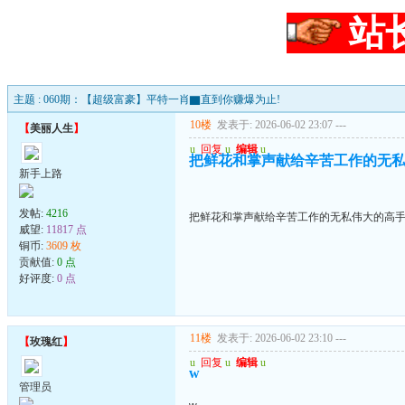
站
主题 : 060期：【超级富豪】平特一肖▇直到你赚爆为止!
10楼
发表于: 2026-06-02 23:07
---
【
美丽人生
】
u
回复
u
编辑
u
把鲜花和掌声献给辛苦工作的无
新手上路
发帖:
4216
把鲜花和掌声献给辛苦工作的无私伟大的高
威望:
11817 点
铜币:
3609 枚
贡献值:
0 点
好评度:
0 点
11楼
发表于: 2026-06-02 23:10
---
【
玫瑰红
】
u
回复
u
编辑
u
w
管理员