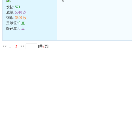
w
发帖:
571
威望:
5610 点
铜币:
3360 枚
贡献值:
0 点
好评度:
0 点
<<
1
2
>>
[共
2
页]