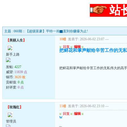
站
主题 : 060期：【超级富豪】平特一肖▇直到你赚爆为止!
10楼
发表于: 2026-06-02 23:07
---
【
美丽人生
】
u
回复
u
编辑
u
把鲜花和掌声献给辛苦工作的无
新手上路
发帖:
4227
把鲜花和掌声献给辛苦工作的无私伟大的高
威望:
11839 点
铜币:
3620 枚
贡献值:
0 点
好评度:
0 点
11楼
发表于: 2026-06-02 23:10
---
【
玫瑰红
】
u
回复
u
编辑
u
w
管理员