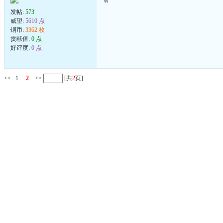
w
发帖:
573
威望:
5610 点
铜币:
3362 枚
贡献值:
0 点
好评度:
0 点
<<
1
2
>>
[共
2
页]