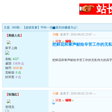
站
主题 : 060期：【超级富豪】平特一肖▇直到你赚爆为止!
10楼
发表于: 2026-06-02 23:07
---
【
美丽人生
】
u
回复
u
编辑
u
把鲜花和掌声献给辛苦工作的无
新手上路
发帖:
4227
把鲜花和掌声献给辛苦工作的无私伟大的高
威望:
11839 点
铜币:
3620 枚
贡献值:
0 点
好评度:
0 点
11楼
发表于: 2026-06-02 23:10
---
【
玫瑰红
】
u
回复
u
编辑
u
w
管理员