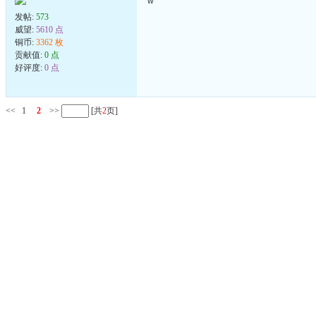
w
发帖:
573
威望:
5610 点
铜币:
3362 枚
贡献值:
0 点
好评度:
0 点
<<
1
2
>>
[共
2
页]