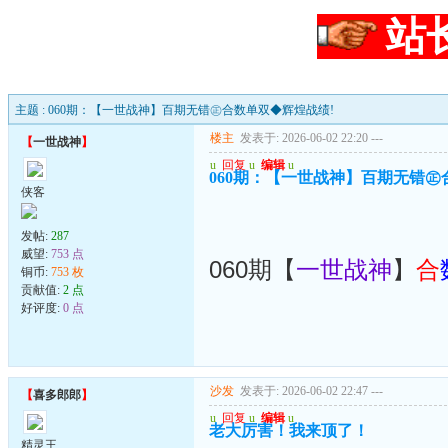
站
主题 : 060期：【一世战神】百期无错㊣合数单双◆辉煌战绩!
楼主
发表于: 2026-06-02 22:20
---
【
一世战神
】
u
回复
u
编辑
u
060期：【一世战神】百期无错㊣
侠客
发帖:
287
威望:
753 点
060期【
一世战神
】
合
铜币:
753 枚
贡献值:
2 点
好评度:
0 点
沙发
发表于: 2026-06-02 22:47
---
【
喜多郎郎
】
u
回复
u
编辑
u
老大厉害！我来顶了！
精灵王