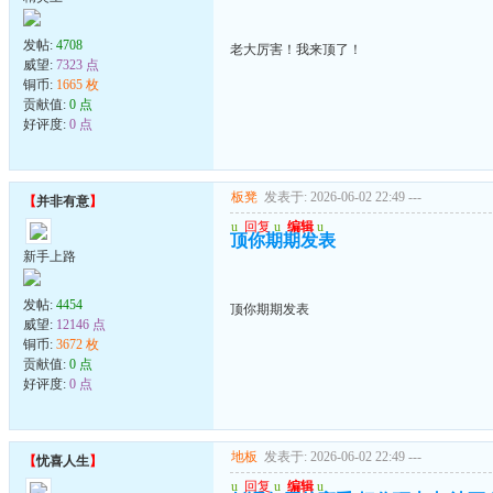
发帖:
4708
老大厉害！我来顶了！
威望:
7323 点
铜币:
1665 枚
贡献值:
0 点
好评度:
0 点
板凳
发表于: 2026-06-02 22:49
---
【
并非有意
】
u
回复
u
编辑
u
顶你期期发表
新手上路
发帖:
4454
顶你期期发表
威望:
12146 点
铜币:
3672 枚
贡献值:
0 点
好评度:
0 点
地板
发表于: 2026-06-02 22:49
---
【
忧喜人生
】
u
回复
u
编辑
u