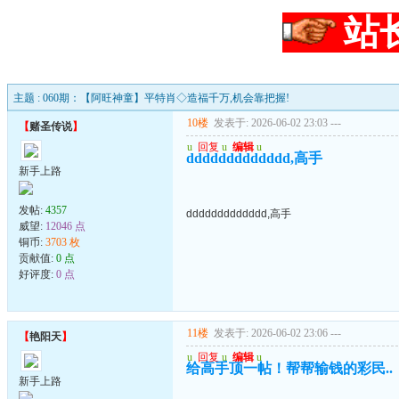
站
主题 : 060期：【阿旺神童】平特肖◇造福千万,机会靠把握!
10楼
发表于: 2026-06-02 23:03
---
【
赌圣传说
】
u
回复
u
编辑
u
ddddddddddddd,高手
新手上路
发帖:
4357
ddddddddddddd,高手
威望:
12046 点
铜币:
3703 枚
贡献值:
0 点
好评度:
0 点
11楼
发表于: 2026-06-02 23:06
---
【
艳阳天
】
u
回复
u
编辑
u
给高手顶一帖！帮帮输钱的彩民..
新手上路