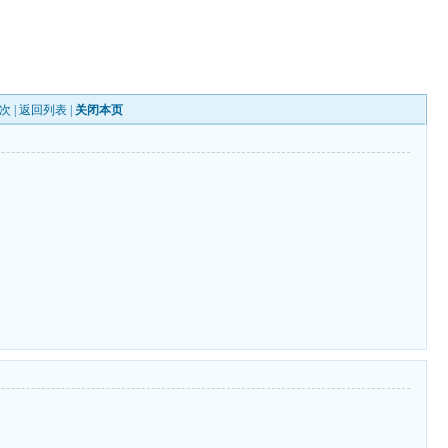
次 |
返回列表
|
关闭本页