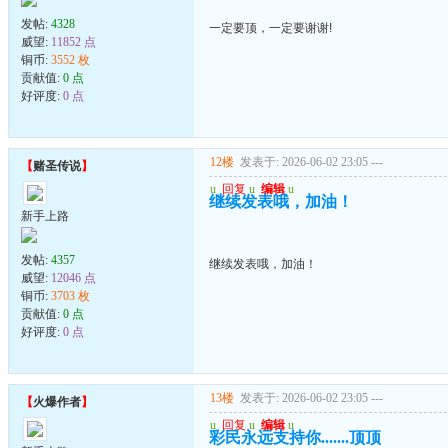
发帖:
4328
一定要顶，一定要谢谢!
威望:
11852 点
铜币:
3552 枚
贡献值:
0 点
好评度:
0 点
12楼
发表于: 2026-06-02 23:05
---
【
赌圣传说
】
u
回复
u
编辑
u
继续发表哦，加油！
新手上路
发帖:
4357
继续发表哦，加油！
威望:
12046 点
铜币:
3703 枚
贡献值:
0 点
好评度:
0 点
13楼
发表于: 2026-06-02 23:05
---
【
火爆作者
】
u
回复
u
编辑
u
彩民永远支持你.......顶顶