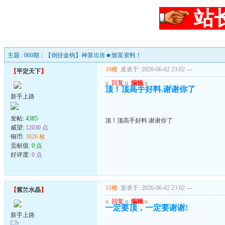
站
主题 : 060期：【倒挂金钩】神算出肖★致富资料！
10楼
发表于: 2026-06-02 23:02
---
【
平定天下
】
u
回复
u
编辑
u
顶！顶高手好料.谢谢你了
新手上路
发帖:
4385
顶！顶高手好料.谢谢你了
威望:
12030 点
铜币:
3626 枚
贡献值:
0 点
好评度:
0 点
11楼
发表于: 2026-06-02 23:02
---
【
紫兰水晶
】
u
回复
u
编辑
u
一定要顶，一定要谢谢!
新手上路