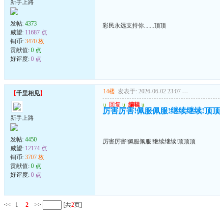
新手上路
发帖:
4373
彩民永远支持你.......顶顶
威望:
11687 点
铜币:
3470 枚
贡献值:
0 点
好评度:
0 点
14楼
发表于: 2026-06-02 23:07
---
【
千里相见
】
u
回复
u
编辑
u
厉害厉害!佩服佩服!继续继续!顶
新手上路
发帖:
4450
厉害厉害!佩服佩服!继续继续!顶顶顶
威望:
12174 点
铜币:
3707 枚
贡献值:
0 点
好评度:
0 点
<<
1
2
>>
[共
2
页]