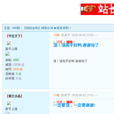
站
主题 : 060期：【倒挂金钩】神算出肖★致富资料！
10楼
发表于: 2026-06-02 23:02
---
【
平定天下
】
u
回复
u
编辑
u
顶！顶高手好料.谢谢你了
新手上路
发帖:
4385
顶！顶高手好料.谢谢你了
威望:
12030 点
铜币:
3626 枚
贡献值:
0 点
好评度:
0 点
11楼
发表于: 2026-06-02 23:02
---
【
紫兰水晶
】
u
回复
u
编辑
u
一定要顶，一定要谢谢!
新手上路