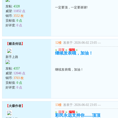
发帖:
4328
一定要顶，一定要谢谢!
威望:
11852 点
铜币:
3552 枚
贡献值:
0 点
好评度:
0 点
12楼
发表于: 2026-06-02 23:05
---
【
赌圣传说
】
u
回复
u
编辑
u
继续发表哦，加油！
新手上路
发帖:
4357
继续发表哦，加油！
威望:
12046 点
铜币:
3703 枚
贡献值:
0 点
好评度:
0 点
13楼
发表于: 2026-06-02 23:05
---
【
火爆作者
】
u
回复
u
编辑
u
彩民永远支持你.......顶顶