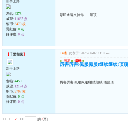
新手上路
发帖:
4373
彩民永远支持你.......顶顶
威望:
11687 点
铜币:
3470 枚
贡献值:
0 点
好评度:
0 点
14楼
发表于: 2026-06-02 23:07
---
【
千里相见
】
u
回复
u
编辑
u
厉害厉害!佩服佩服!继续继续!顶
新手上路
发帖:
4450
厉害厉害!佩服佩服!继续继续!顶顶顶
威望:
12174 点
铜币:
3707 枚
贡献值:
0 点
好评度:
0 点
<<
1
2
>>
[共
2
页]