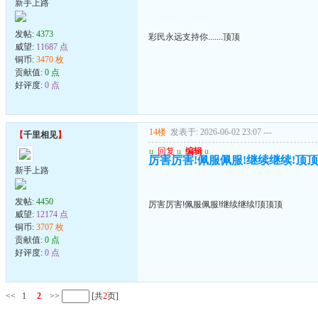
新手上路
发帖:
4373
彩民永远支持你.......顶顶
威望:
11687 点
铜币:
3470 枚
贡献值:
0 点
好评度:
0 点
14楼
发表于: 2026-06-02 23:07
---
【
千里相见
】
u
回复
u
编辑
u
厉害厉害!佩服佩服!继续继续!顶
新手上路
发帖:
4450
厉害厉害!佩服佩服!继续继续!顶顶顶
威望:
12174 点
铜币:
3707 枚
贡献值:
0 点
好评度:
0 点
<<
1
2
>>
[共
2
页]