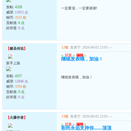
发帖:
4328
一定要顶，一定要谢谢!
威望:
11852 点
铜币:
3552 枚
贡献值:
0 点
好评度:
0 点
12楼
发表于: 2026-06-02 23:05
---
【
赌圣传说
】
u
回复
u
编辑
u
继续发表哦，加油！
新手上路
发帖:
4357
继续发表哦，加油！
威望:
12046 点
铜币:
3703 枚
贡献值:
0 点
好评度:
0 点
13楼
发表于: 2026-06-02 23:05
---
【
火爆作者
】
u
回复
u
编辑
u
彩民永远支持你.......顶顶