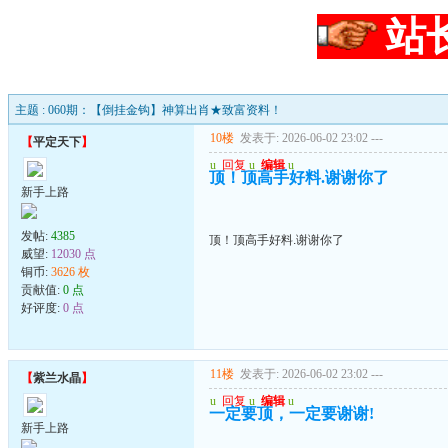
站
主题 : 060期：【倒挂金钩】神算出肖★致富资料！
10楼
发表于: 2026-06-02 23:02
---
【
平定天下
】
u
回复
u
编辑
u
顶！顶高手好料.谢谢你了
新手上路
发帖:
4385
顶！顶高手好料.谢谢你了
威望:
12030 点
铜币:
3626 枚
贡献值:
0 点
好评度:
0 点
11楼
发表于: 2026-06-02 23:02
---
【
紫兰水晶
】
u
回复
u
编辑
u
一定要顶，一定要谢谢!
新手上路