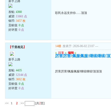
新手上路
发帖:
4360
彩民永远支持你.......顶顶
威望:
11661 点
铜币:
3457 枚
贡献值:
0 点
好评度:
0 点
14楼
发表于: 2026-06-02 23:07
---
【
千里相见
】
u
回复
u
编辑
u
厉害厉害!佩服佩服!继续继续!
新手上路
发帖:
4435
厉害厉害!佩服佩服!继续继续!顶顶顶
威望:
12144 点
铜币:
3692 枚
贡献值:
0 点
好评度:
0 点
<<
1
2
>>
[共
2
页]