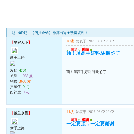
主题 : 060期：【倒挂金钩】神算出肖★致富资料！
10楼
发表于: 2026-06-02 23:02
---
【
平定天下
】
u
回复
u
编辑
u
顶！顶高手好料.谢谢你了
新手上路
发帖:
4364
顶！顶高手好料.谢谢你了
威望:
11988 点
铜币:
3605 枚
贡献值:
0 点
好评度:
0 点
11楼
发表于: 2026-06-02 23:02
---
【
紫兰水晶
】
u
回复
u
编辑
u
一定要顶，一定要谢谢!
新手上路