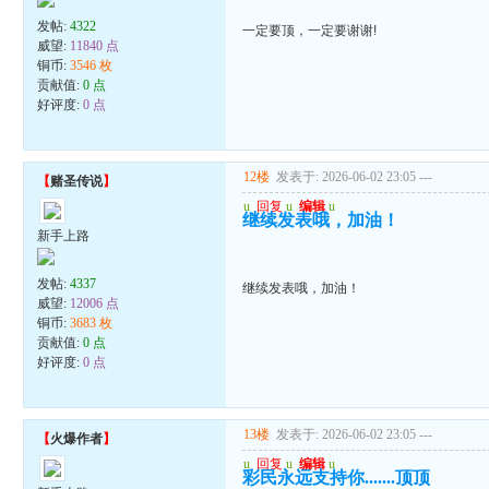
发帖:
4322
一定要顶，一定要谢谢!
威望:
11840 点
铜币:
3546 枚
贡献值:
0 点
好评度:
0 点
12楼
发表于: 2026-06-02 23:05
---
【
赌圣传说
】
u
回复
u
编辑
u
继续发表哦，加油！
新手上路
发帖:
4337
继续发表哦，加油！
威望:
12006 点
铜币:
3683 枚
贡献值:
0 点
好评度:
0 点
13楼
发表于: 2026-06-02 23:05
---
【
火爆作者
】
u
回复
u
编辑
u
彩民永远支持你.......顶顶