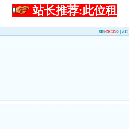
站长推荐:此位租
阅读
658033
次 |
返回