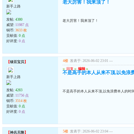
老大厉害！我来顶了！
新手上路
发帖:
4380
老大厉害！我来顶了！
威望:
11987 点
铜币:
3633 枚
贡献值:
0 点
好评度:
0 点
4楼
发表于: 2026-06-02 23:01
---
【
绿豆宝贝
】
u
回复
u
编辑
u
不是高手的本人从来不顶,以免浪
新手上路
发帖:
4283
不是高手的本人从来不顶,以免浪费本人的时
威望:
11756 点
铜币:
3514 枚
贡献值:
0 点
好评度:
0 点
5楼
发表于: 2026-06-02 23:04
---
【
神兵天降
】