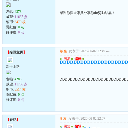
发帖:
4373
感謝伱與大家共分享伱de勞動結晶！
威望:
11687 点
铜币:
3470 枚
贡献值:
0 点
好评度:
0 点
板凳
发表于: 2026-06-02 22:49
---
【
绿豆宝贝
】
u
回复
u
编辑
u
DDDDDDDDDDDDDDDDDDD
新手上路
发帖:
4283
DDDDDDDDDDDDDDDDDDDDDDDDDD
威望:
11756 点
铜币:
3514 枚
贡献值:
0 点
好评度:
0 点
地板
发表于: 2026-06-02 22:57
---
【
香妃
】
u
回复
u
编辑
u