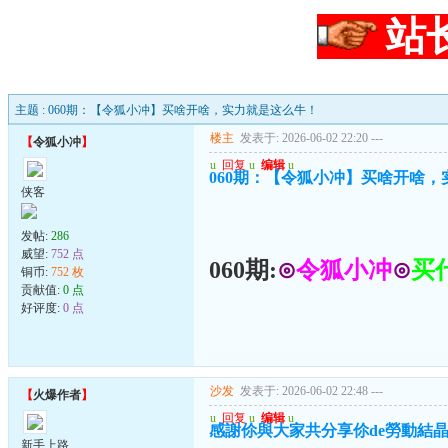
站
主题 : 060期：【令狐小冲】买啥开啥，实力就是这么牛！
楼主
发表于: 2026-06-02 22:20
---
【
令狐小冲
】
u
回复
u
编辑
u
060期：【令狐小冲】买啥开啥
侠客
发帖:
286
威望:
752 点
060期:
⊙
令狐小冲
⊙
买
铜币:
752 枚
贡献值:
0 点
好评度:
0 点
沙发
发表于: 2026-06-02 22:48
---
【
火爆作者
】
u
回复
u
编辑
u
感謝伱與大家共分享伱de勞動結
新手上路