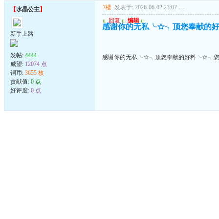
7楼
发表于: 2026-06-02 23:07
---
【
水晶公主
】
u
回复
u
编辑
u
感谢你的无私╰☆╮顶您奉献的
新手上路
发帖:
4444
感谢你的无私╰☆╮顶您奉献的好料╰☆╮
威望:
12074 点
铜币:
3655 枚
贡献值:
0 点
好评度:
0 点