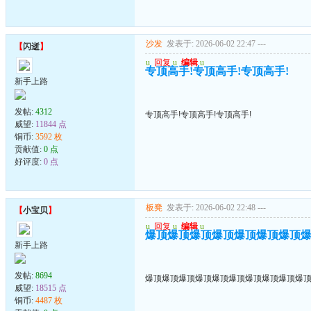
沙发
发表于: 2026-06-02 22:47
---
【
闪逝
】
u
回复
u
编辑
u
专顶高手!专顶高手!专顶高手!
新手上路
发帖:
4312
专顶高手!专顶高手!专顶高手!
威望:
11844 点
铜币:
3592 枚
贡献值:
0 点
好评度:
0 点
板凳
发表于: 2026-06-02 22:48
---
【
小宝贝
】
u
回复
u
编辑
u
爆顶爆顶爆顶爆顶爆顶爆顶爆顶
新手上路
发帖:
8694
爆顶爆顶爆顶爆顶爆顶爆顶爆顶爆顶爆顶爆
威望:
18515 点
铜币:
4487 枚