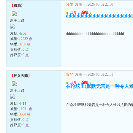
沙发
发表于: 2026-06-02 22:50
---
【
孤独
】
u
回复
u
编辑
u
ddddddddddddddddddddddddd
新手上路
发帖:
4356
dddddddddddddddddddddddddddd
威望:
12232 点
铜币:
3736 枚
贡献值:
0 点
好评度:
0 点
板凳
发表于: 2026-06-02 22:51
---
【
神兵天降
】
u
回复
u
编辑
u
在论坛里!默默无言是一种令人
新手上路
发帖:
4414
在论坛里!默默无言是一种令人难以抗拒的
威望:
11931 点
铜币:
3600 枚
贡献值:
0 点
好评度:
0 点