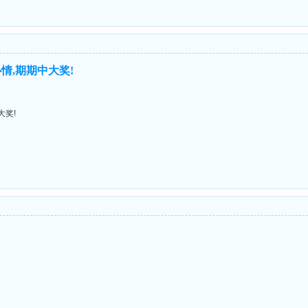
情,期期中大奖!
大奖!