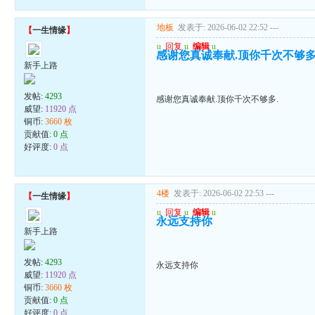
地板
发表于: 2026-06-02 22:52
---
【
一生情缘
】
u
回复
u
编辑
u
感谢您真诚奉献.顶你千次不够多
新手上路
发帖:
4293
感谢您真诚奉献.顶你千次不够多.
威望:
11920 点
铜币:
3660 枚
贡献值:
0 点
好评度:
0 点
4楼
发表于: 2026-06-02 22:53
---
【
一生情缘
】
u
回复
u
编辑
u
永远支持你
新手上路
发帖:
4293
永远支持你
威望:
11920 点
铜币:
3660 枚
贡献值:
0 点
好评度:
0 点