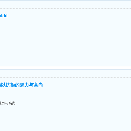
ddd
难以抗拒的魅力与高尚
魅力与高尚