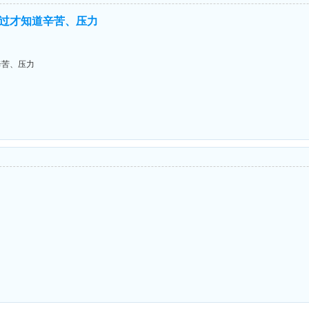
过才知道辛苦、压力
辛苦、压力