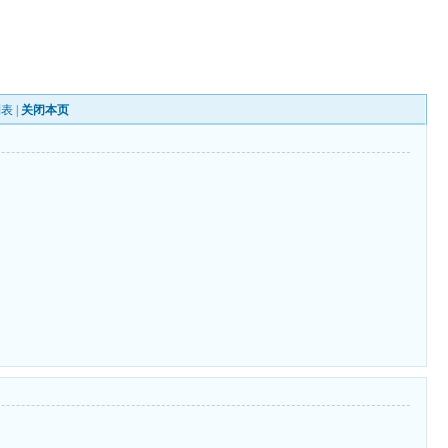
列表
|
关闭本页