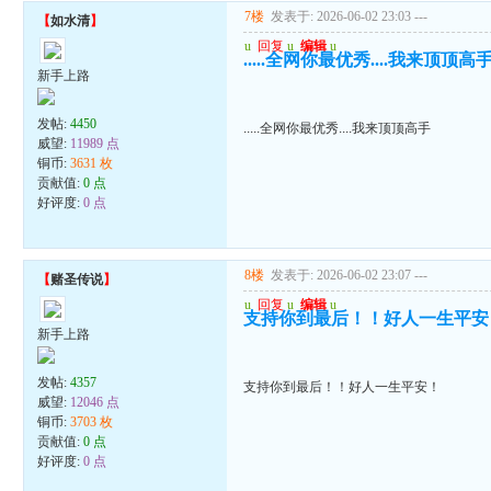
7楼
发表于: 2026-06-02 23:03
---
【
如水清
】
u
回复
u
编辑
u
.....全网你最优秀....我来顶顶高
新手上路
发帖:
4450
.....全网你最优秀....我来顶顶高手
威望:
11989 点
铜币:
3631 枚
贡献值:
0 点
好评度:
0 点
8楼
发表于: 2026-06-02 23:07
---
【
赌圣传说
】
u
回复
u
编辑
u
支持你到最后！！好人一生平安
新手上路
发帖:
4357
支持你到最后！！好人一生平安！
威望:
12046 点
铜币:
3703 枚
贡献值:
0 点
好评度:
0 点