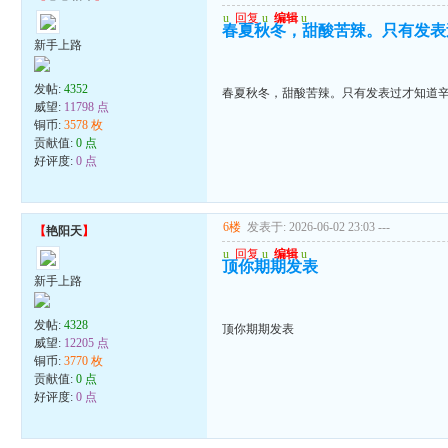
u
回复
u
编辑
u
春夏秋冬，甜酸苦辣。只有发表
新手上路
发帖:
4352
春夏秋冬，甜酸苦辣。只有发表过才知道
威望:
11798 点
铜币:
3578 枚
贡献值:
0 点
好评度:
0 点
6楼
发表于: 2026-06-02 23:03
---
【
艳阳天
】
u
回复
u
编辑
u
顶你期期发表
新手上路
发帖:
4328
顶你期期发表
威望:
12205 点
铜币:
3770 枚
贡献值:
0 点
好评度:
0 点