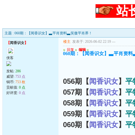
站
主题 : 060期：【闻香识女】▃平肖资料▃笑傲平肖界！
楼主
发表于: 2026-06-02 22:19
---
【
闻香识女
】
u
回复
u
编辑
u
060期：【闻香识女】▃平肖资
侠客
发帖:
286
威望:
753 点
056期【
闻香识女
】
平
铜币:
753 枚
贡献值:
0 点
057期【
闻香识女
】
平
好评度:
0 点
058期【
闻香识女
】
平
059期【
闻香识女
】
平
060期【
闻香识女
】
平