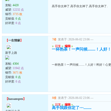
发帖:
4420
高手你太神了.高手你太神了.高手你太神了.
威望:
12232 点
铜币:
3735 枚
贡献值:
0 点
好评度:
0 点
7楼
发表于: 2026-06-02 23:06
---
【
一生情缘
】
u
回复
u
编辑
u
一杯热茶！一声问候........！
新手上路
发帖:
4304
一杯热茶！一声问候........！人好！料好！心
威望:
11942 点
铜币:
3671 枚
贡献值:
0 点
好评度:
0 点
8楼
发表于: 2026-06-02 23:06
---
【
hassanspen
】
u
回复
u
编辑
u
高手我跟你定了~~........