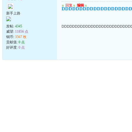
u
回复
u
编辑
u
DDDDDDDDDDDDDDDDDDD
新手上路
发帖:
4345
DDDDDDDDDDDDDDDDDDDDDDDDDD
威望:
11856 点
铜币:
3567 枚
贡献值:
0 点
好评度:
0 点