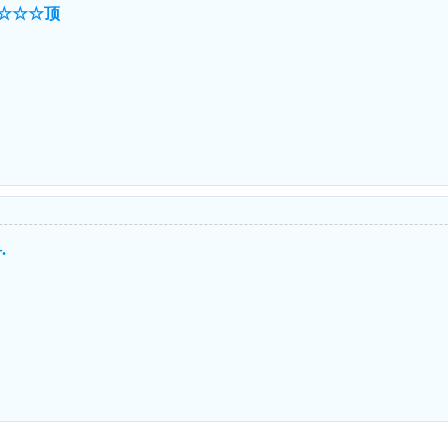
☆☆☆☆顶
.