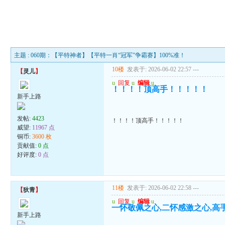
主题 : 060期：【平特神者】【平特一肖“冠军”争霸赛】100%准！
10楼
发表于: 2026-06-02 22:57
---
【
灵儿
】
u
回复
u
编辑
u
！！！！顶高手！！！！！
新手上路
发帖:
4423
！！！！顶高手！！！！！
威望:
11967 点
铜币:
3600 枚
贡献值:
0 点
好评度:
0 点
11楼
发表于: 2026-06-02 22:58
---
【
狄青
】
u
回复
u
编辑
u
一怀敬佩之心,二怀感激之心,高
新手上路