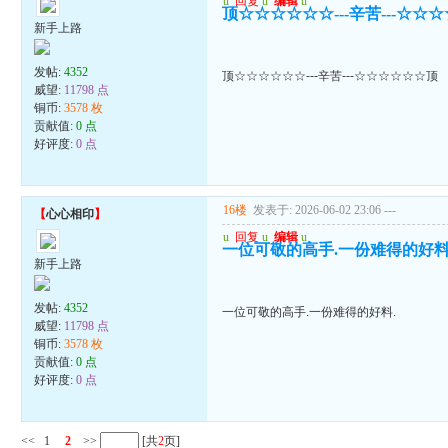
u
回复
u
编辑
u
顶☆☆☆☆☆☆---辛苦---☆☆
新手上路
发帖:
4352
顶☆☆☆☆☆☆---辛苦---☆☆☆☆☆☆顶
威望:
11798 点
铜币:
3578 枚
贡献值:
0 点
好评度:
0 点
16楼
发表于: 2026-06-02 23:06
---
【
心心相印
】
u
回复
u
编辑
u
一位可敬的高手.一份难得的好料
新手上路
发帖:
4352
一位可敬的高手.一份难得的好料.
威望:
11798 点
铜币:
3578 枚
贡献值:
0 点
好评度:
0 点
<<
1
2
>>
[共
2
页]