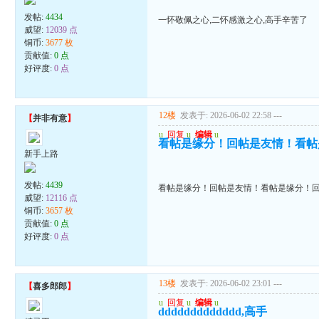
发帖:
4434
一怀敬佩之心,二怀感激之心,高手辛苦了
威望:
12039 点
铜币:
3677 枚
贡献值:
0 点
好评度:
0 点
12楼
发表于: 2026-06-02 22:58
---
【
并非有意
】
u
回复
u
编辑
u
看帖是缘分！回帖是友情！看帖
新手上路
发帖:
4439
看帖是缘分！回帖是友情！看帖是缘分！
威望:
12116 点
铜币:
3657 枚
贡献值:
0 点
好评度:
0 点
13楼
发表于: 2026-06-02 23:01
---
【
喜多郎郎
】
u
回复
u
编辑
u
ddddddddddddd,高手