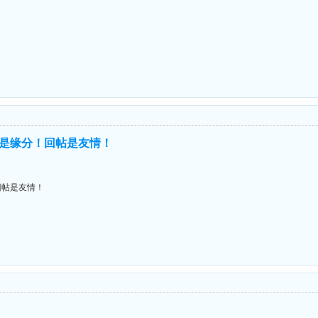
是缘分！回帖是友情！
回帖是友情！