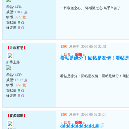
发帖:
4434
一怀敬佩之心,二怀感激之心,高手辛苦了
威望:
12039 点
铜币:
3677 枚
贡献值:
0 点
好评度:
0 点
12楼
发表于: 2026-06-02 22:58
---
【
并非有意
】
u
回复
u
编辑
u
看帖是缘分！回帖是友情！看帖
新手上路
发帖:
4439
看帖是缘分！回帖是友情！看帖是缘分！回
威望:
12116 点
铜币:
3657 枚
贡献值:
0 点
好评度:
0 点
13楼
发表于: 2026-06-02 23:01
---
【
喜多郎郎
】
u
回复
u
编辑
u
ddddddddddddd,高手