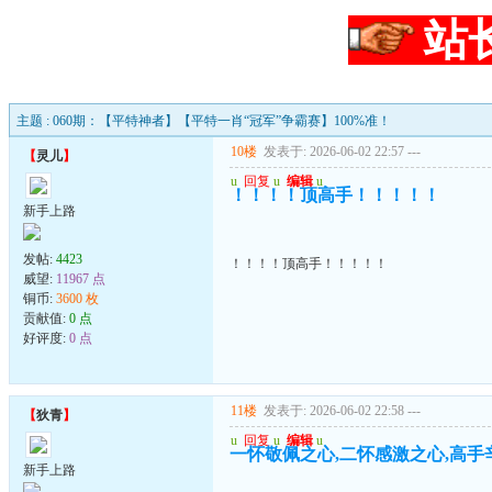
站
主题 : 060期：【平特神者】【平特一肖“冠军”争霸赛】100%准！
10楼
发表于: 2026-06-02 22:57
---
【
灵儿
】
u
回复
u
编辑
u
！！！！顶高手！！！！！
新手上路
发帖:
4423
！！！！顶高手！！！！！
威望:
11967 点
铜币:
3600 枚
贡献值:
0 点
好评度:
0 点
11楼
发表于: 2026-06-02 22:58
---
【
狄青
】
u
回复
u
编辑
u
一怀敬佩之心,二怀感激之心,高手
新手上路