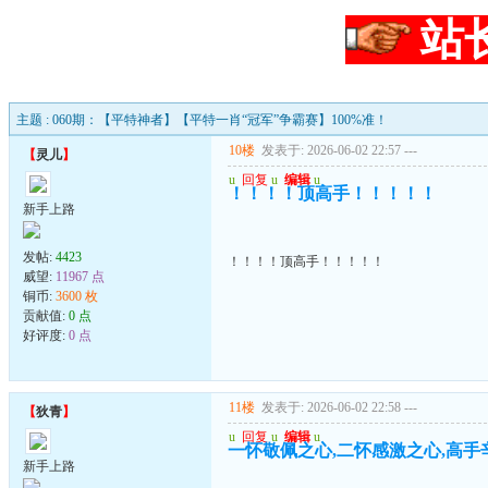
站
主题 : 060期：【平特神者】【平特一肖“冠军”争霸赛】100%准！
10楼
发表于: 2026-06-02 22:57
---
【
灵儿
】
u
回复
u
编辑
u
！！！！顶高手！！！！！
新手上路
发帖:
4423
！！！！顶高手！！！！！
威望:
11967 点
铜币:
3600 枚
贡献值:
0 点
好评度:
0 点
11楼
发表于: 2026-06-02 22:58
---
【
狄青
】
u
回复
u
编辑
u
一怀敬佩之心,二怀感激之心,高手
新手上路