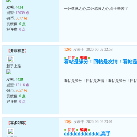
发帖:
4434
一怀敬佩之心,二怀感激之心,高手辛苦了
威望:
12039 点
铜币:
3677 枚
贡献值:
0 点
好评度:
0 点
12楼
发表于: 2026-06-02 22:58
---
【
并非有意
】
u
回复
u
编辑
u
看帖是缘分！回帖是友情！看帖
新手上路
发帖:
4439
看帖是缘分！回帖是友情！看帖是缘分！回
威望:
12116 点
铜币:
3657 枚
贡献值:
0 点
好评度:
0 点
13楼
发表于: 2026-06-02 23:01
---
【
喜多郎郎
】
u
回复
u
编辑
u
ddddddddddddd,高手