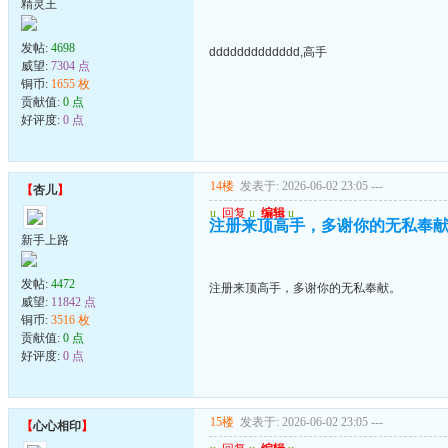
精灵王
发帖:
4698
ddddddddddddd,高手
威望:
7304 点
铜币:
1655 枚
贡献值:
0 点
好评度:
0 点
14楼
发表于: 2026-06-02 23:05
---
【
杏儿
】
u
回复
u
编辑
u
注册来顶高手，多谢你的无私奉
新手上路
发帖:
4472
注册来顶高手，多谢你的无私奉献。
威望:
11842 点
铜币:
3516 枚
贡献值:
0 点
好评度:
0 点
15楼
发表于: 2026-06-02 23:05
---
【
心心相印
】