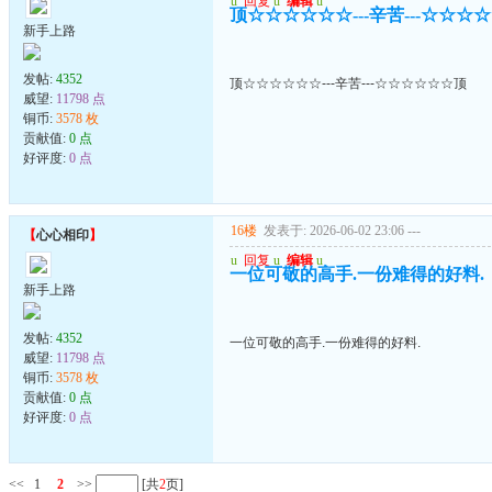
u
回复
u
编辑
u
顶☆☆☆☆☆☆---辛苦---☆☆☆
新手上路
发帖:
4352
顶☆☆☆☆☆☆---辛苦---☆☆☆☆☆☆顶
威望:
11798 点
铜币:
3578 枚
贡献值:
0 点
好评度:
0 点
16楼
发表于: 2026-06-02 23:06
---
【
心心相印
】
u
回复
u
编辑
u
一位可敬的高手.一份难得的好料.
新手上路
发帖:
4352
一位可敬的高手.一份难得的好料.
威望:
11798 点
铜币:
3578 枚
贡献值:
0 点
好评度:
0 点
<<
1
2
>>
[共
2
页]