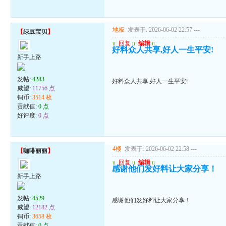
地板
发表于: 2026-06-02 22:57
---
【
绿豆宝贝
】
u
回复
u
编辑
u
好料众人共享,好人一生平安!
新手上路
发帖:
4283
好料众人共享,好人一生平安!
威望:
11756 点
铜币:
3514 枚
贡献值:
0 点
好评度:
0 点
4楼
发表于: 2026-06-02 22:58
---
【
咖啡丽丽
】
u
回复
u
编辑
u
感谢他们发好料让大家分享！
新手上路
发帖:
4529
感谢他们发好料让大家分享！
威望:
12182 点
铜币:
3658 枚
贡献值:
0 点