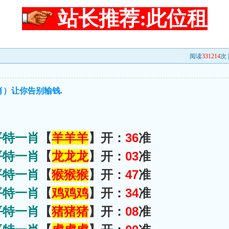
站长推荐:此位租
阅读
331214
次 
肖）让你告别输钱.
平特一肖
【
羊羊羊
】开：
36
准
平特一肖
【
龙龙龙
】开：
03
准
平特一肖
【
猴猴猴
】开：
47
准
平特一肖
【
鸡鸡鸡
】开：
34
准
平特一肖
【
猪猪猪
】开：
08
准