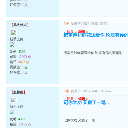
好评度:
0 点
5楼
发表于: 2026-06-02 22:59
---
【
风火佳人
】
u
回复
u
编辑
u
把掌声和鲜花送给你.论坛有你
新手上路
发帖:
4360
把掌声和鲜花送给你.论坛有你的而精彩
威望:
12093 点
铜币:
3677 枚
贡献值:
0 点
好评度:
0 点
6楼
发表于: 2026-06-02 23:01
---
【
血菩提
】
u
回复
u
编辑
u
记你大功 又赚了一笔，
新手上路
发帖:
4392
记你大功 又赚了一笔，
威望:
12155 点