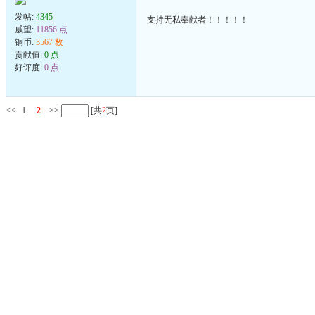
发帖:
4345
支持无私奉献者！！！！！
威望:
11856 点
铜币:
3567 枚
贡献值:
0 点
好评度:
0 点
<<
1
2
>>
[共
2
页]