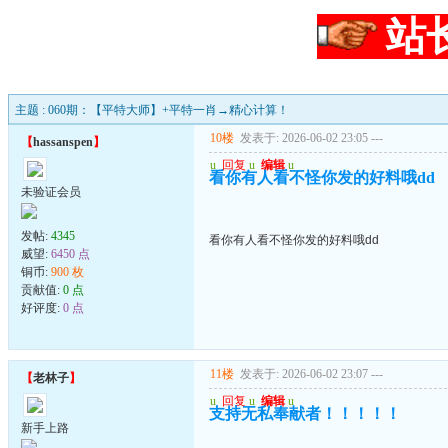
站
主题 : 060期：【平特大师】+平特一肖→精心计算！
10楼
发表于: 2026-06-02 23:05
---
【
hassanspen
】
u
回复
u
编辑
u
看你有人看不怪你发的好料哦dd
未验证会员
发帖:
4345
看你有人看不怪你发的好料哦dd
威望:
6450 点
铜币:
900 枚
贡献值:
0 点
好评度:
0 点
11楼
发表于: 2026-06-02 23:07
---
【
老林子
】
u
回复
u
编辑
u
支持无私奉献者！！！！！
新手上路