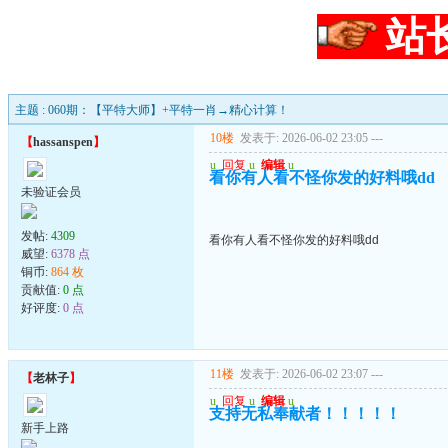
站
主题 : 060期：【平特大师】+平特一肖→精心计算！
10楼
发表于: 2026-06-02 23:05
---
【
hassanspen
】
u
回复
u
编辑
u
看你有人看不怪你发的好料哦dd
未验证会员
发帖:
4309
看你有人看不怪你发的好料哦dd
威望:
6378 点
铜币:
864 枚
贡献值:
0 点
好评度:
0 点
11楼
发表于: 2026-06-02 23:07
---
【
老林子
】
u
回复
u
编辑
u
支持无私奉献者！！！！！
新手上路