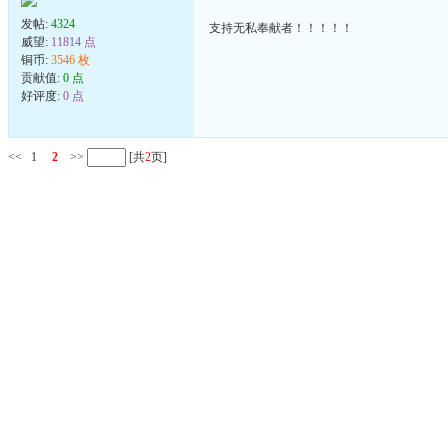
发帖:
4324
支持无私奉献者！！！！！
威望:
11814 点
铜币:
3546 枚
贡献值:
0 点
好评度:
0 点
<<
1
2
>>
[共
2
页]