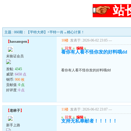
站
主题 : 060期：【平特大师】+平特一肖→精心计算！
10楼
发表于: 2026-06-02 23:05
---
【
hassanspen
】
u
回复
u
编辑
u
看你有人看不怪你发的好料哦dd
未验证会员
发帖:
4345
看你有人看不怪你发的好料哦dd
威望:
6450 点
铜币:
900 枚
贡献值:
0 点
好评度:
0 点
11楼
发表于: 2026-06-02 23:07
---
【
老林子
】
u
回复
u
编辑
u
支持无私奉献者！！！！！
新手上路