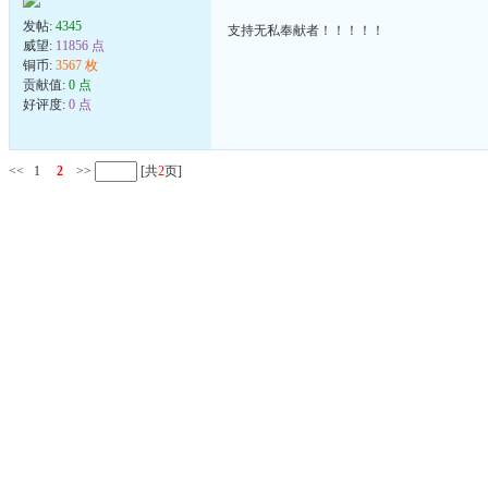
发帖:
4345
支持无私奉献者！！！！！
威望:
11856 点
铜币:
3567 枚
贡献值:
0 点
好评度:
0 点
<<
1
2
>>
[共
2
页]