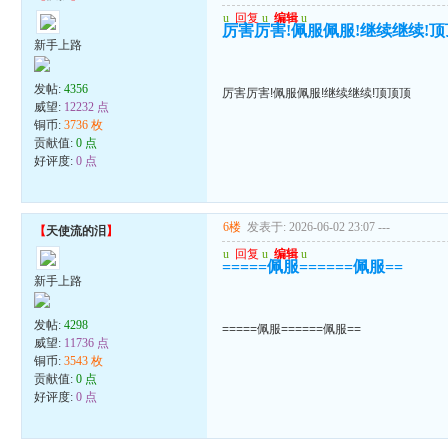
u
回复
u
编辑
u
厉害厉害!佩服佩服!继续继续!
新手上路
发帖:
4356
厉害厉害!佩服佩服!继续继续!顶顶顶
威望:
12232 点
铜币:
3736 枚
贡献值:
0 点
好评度:
0 点
6楼
发表于: 2026-06-02 23:07
---
【
天使流的泪
】
u
回复
u
编辑
u
=====佩服======佩服==
新手上路
发帖:
4298
=====佩服======佩服==
威望:
11736 点
铜币:
3543 枚
贡献值:
0 点
好评度:
0 点