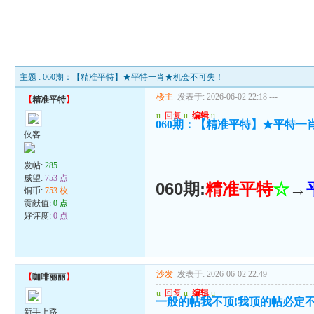
主题 : 060期：【精准平特】★平特一肖★机会不可失！
楼主
发表于: 2026-06-02 22:18
---
【
精准平特
】
u
回复
u
编辑
u
060期：【精准平特】★平特一
侠客
发帖:
285
威望:
753 点
060期:
精准平特
☆
→
铜币:
753 枚
贡献值:
0 点
好评度:
0 点
沙发
发表于: 2026-06-02 22:49
---
【
咖啡丽丽
】
u
回复
u
编辑
u
一般的帖我不顶!我顶的帖必定不
新手上路