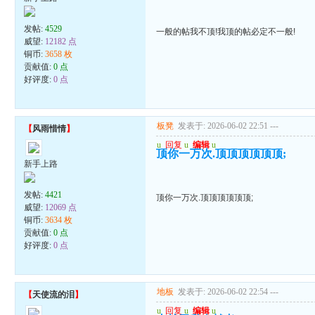
发帖:
4529
一般的帖我不顶!我顶的帖必定不一般!
威望:
12182 点
铜币:
3658 枚
贡献值:
0 点
好评度:
0 点
板凳
发表于: 2026-06-02 22:51
---
【
风雨惜情
】
u
回复
u
编辑
u
顶你一万次.顶顶顶顶顶顶;
新手上路
发帖:
4421
顶你一万次.顶顶顶顶顶顶;
威望:
12069 点
铜币:
3634 枚
贡献值:
0 点
好评度:
0 点
地板
发表于: 2026-06-02 22:54
---
【
天使流的泪
】
u
回复
u
编辑
u