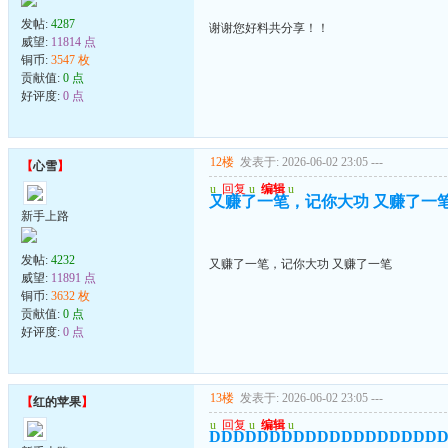
发帖:
4287
谢谢您好料共分享！！
威望:
11814 点
铜币:
3547 枚
贡献值:
0 点
好评度:
0 点
12楼
发表于: 2026-06-02 23:05
---
【
心雪
】
u
回复
u
编辑
u
又赚了一笔，记你大功 又赚了一
新手上路
发帖:
4232
又赚了一笔，记你大功 又赚了一笔
威望:
11891 点
铜币:
3632 枚
贡献值:
0 点
好评度:
0 点
13楼
发表于: 2026-06-02 23:05
---
【
红的苹果
】
u
回复
u
编辑
u
DDDDDDDDDDDDDDDDDDD