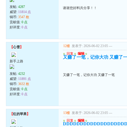
发帖:
4287
谢谢您好料共分享！！
威望:
11814 点
铜币:
3547 枚
贡献值:
0 点
好评度:
0 点
12楼
发表于: 2026-06-02 23:05
---
【
心雪
】
u
回复
u
编辑
u
又赚了一笔，记你大功 又赚了
新手上路
发帖:
4232
又赚了一笔，记你大功 又赚了一笔
威望:
11891 点
铜币:
3632 枚
贡献值:
0 点
好评度:
0 点
13楼
发表于: 2026-06-02 23:05
---
【
红的苹果
】
u
回复
u
编辑
u
DDDDDDDDDDDDDDDDDD