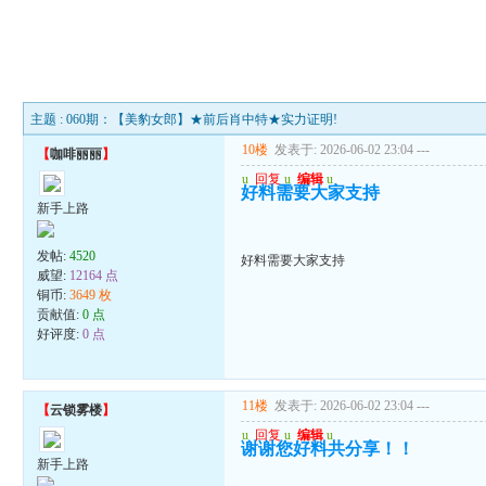
主题 : 060期：【美豹女郎】★前后肖中特★实力证明!
10楼
发表于: 2026-06-02 23:04
---
【
咖啡丽丽
】
u
回复
u
编辑
u
好料需要大家支持
新手上路
发帖:
4520
好料需要大家支持
威望:
12164 点
铜币:
3649 枚
贡献值:
0 点
好评度:
0 点
11楼
发表于: 2026-06-02 23:04
---
【
云锁雾楼
】
u
回复
u
编辑
u
谢谢您好料共分享！！
新手上路