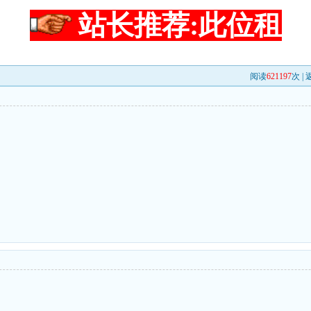
站长推荐:此位租
阅读
621197
次 |