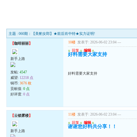
主题 : 060期：【美豹女郎】★前后肖中特★实力证明!
10楼
发表于: 2026-06-02 23:04
---
【
咖啡丽丽
】
u
回复
u
编辑
u
好料需要大家支持
新手上路
发帖:
4547
好料需要大家支持
威望:
12218 点
铜币:
3676 枚
贡献值:
0 点
好评度:
0 点
11楼
发表于: 2026-06-02 23:04
---
【
云锁雾楼
】
u
回复
u
编辑
u
谢谢您好料共分享！！
新手上路