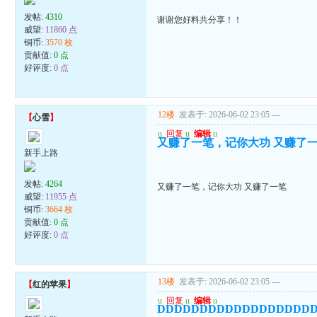
发帖:
4310
谢谢您好料共分享！！
威望:
11860 点
铜币:
3570 枚
贡献值:
0 点
好评度:
0 点
12楼
发表于: 2026-06-02 23:05
---
【
心雪
】
u
回复
u
编辑
u
又赚了一笔，记你大功 又赚了
新手上路
发帖:
4264
又赚了一笔，记你大功 又赚了一笔
威望:
11955 点
铜币:
3664 枚
贡献值:
0 点
好评度:
0 点
13楼
发表于: 2026-06-02 23:05
---
【
红的苹果
】
u
回复
u
编辑
u
DDDDDDDDDDDDDDDDDD