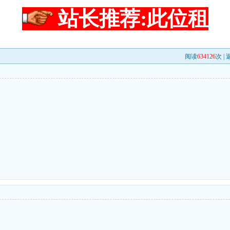
站长推荐:此位租
阅读
634126
次 |