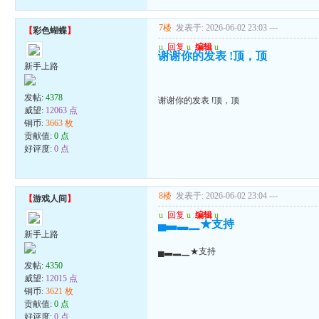
7楼
发表于: 2026-06-02 23:03
---
【
彩色蝴蝶
】
u
回复
u
编辑
u
谢谢你的发表 !顶，顶
新手上路
发帖:
4378
谢谢你的发表 !顶，顶
威望:
12063 点
铜币:
3663 枚
贡献值:
0 点
好评度:
0 点
8楼
发表于: 2026-06-02 23:04
---
【
游戏人间
】
u
回复
u
编辑
u
▄▃▂▁★支持
新手上路
▄▃▂▁★支持
发帖:
4350
威望:
12015 点
铜币:
3621 枚
贡献值:
0 点
好评度:
0 点