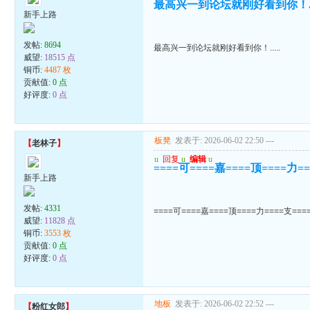
最高兴一到论坛就刚好看到你！...
新手上路
发帖:
8694
最高兴一到论坛就刚好看到你！.....
威望:
18515 点
铜币:
4487 枚
贡献值:
0 点
好评度:
0 点
板凳
发表于: 2026-06-02 22:50
---
【
老林子
】
u
回复
u
编辑
u
====可====嘉====顶====力==
新手上路
发帖:
4331
====可====嘉====顶====力====支===
威望:
11828 点
铜币:
3553 枚
贡献值:
0 点
好评度:
0 点
地板
发表于: 2026-06-02 22:52
---
【
粉红女郎
】