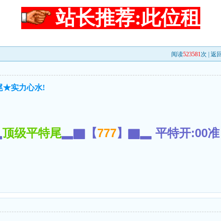
站长推荐:此位租
阅读
523581
次 |
返
尾★实力心水!
▂
顶级平特尾
▂▇【
777
】▇▂ 平特开:00准