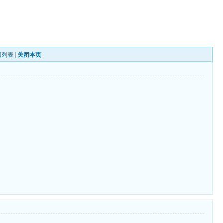
回列表
|
关闭本页