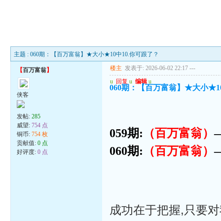
主题 : 060期：【百万富翁】★大小★10中10.你可跟了？
楼主
发表于: 2026-06-02 22:17
---
【
百万富翁
】
u
回复
u
编辑
u
060期：【百万富翁】★大小★1
侠客
发帖:
285
威望:
754 点
059期:
（百万富翁）
铜币:
754 枚
贡献值:
0 点
060期:
（百万富翁）
好评度:
0 点
成功在于把握,只要对