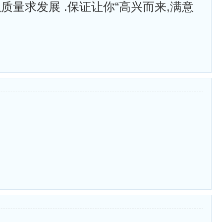
质量求发展 .保证让你“高兴而来,满意