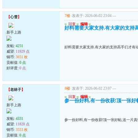
7楼
发表于: 2026-06-02 23:04
---
【
心雪
】
u
回复
u
编辑
u
好料需要大家支持.有大家的支持高手
新手上路
发帖:
4251
好料需要大家支持.有大家的支持高手们才有动力
威望:
11929 点
铜币:
3651 枚
贡献值:
0 点
好评度:
0 点
8楼
发表于: 2026-06-02 23:07
---
【
老林子
】
u
回复
u
编辑
u
参一份好料,有一份收获!顶一张好帖
新手上路
发帖:
4331
参一份好料,有一份收获!顶一张好帖,送一片真
威望:
11828 点
铜币:
3553 枚
贡献值:
0 点