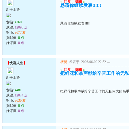
u
回复
u
编辑
u
恳请你继续发表!!!!!!
新手上路
发帖:
4360
恳请你继续发表!!!!!!
威望:
12093 点
铜币:
3677 枚
贡献值:
0 点
好评度:
0 点
板凳
发表于: 2026-06-02 22:52
---
【
忧喜人生
】
u
回复
u
编辑
u
把鲜花和掌声献给辛苦工作的无
新手上路
发帖:
4481
把鲜花和掌声献给辛苦工作的无私伟大的高
威望:
12074 点
铜币:
3630 枚
贡献值:
0 点
好评度:
0 点