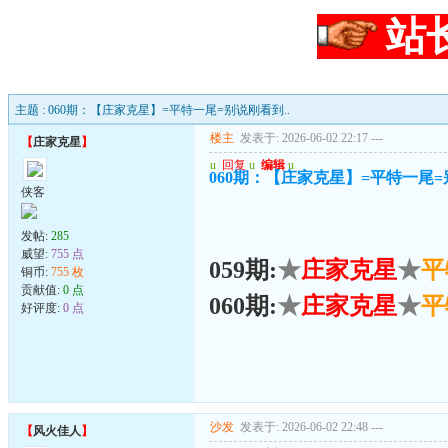
站
主题 : 060期：【庄家克星】=平特一尾=别说刚看到..
楼主
发表于: 2026-06-02 22:17
---
【
庄家克星
】
u
回复
u
编辑
u
060期：【庄家克星】=平特一尾=
侠客
发帖:
285
威望:
755 点
059期:
★
庄家克星
★
平
铜币:
755 枚
贡献值:
0 点
060期:
★
庄家克星
★
平
好评度:
0 点
沙发
发表于: 2026-06-02 22:48
---
【
风火佳人
】