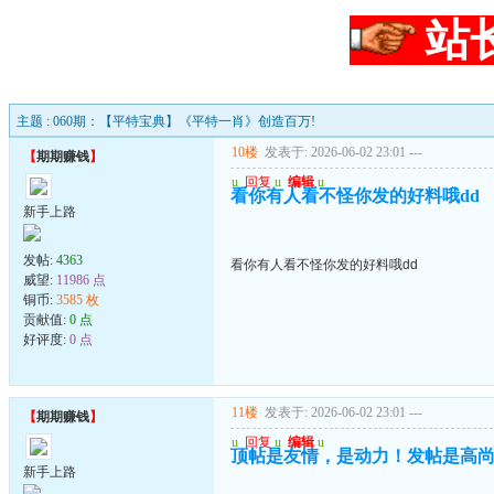
站
主题 : 060期：【平特宝典】《平特一肖》创造百万!
10楼
发表于: 2026-06-02 23:01
---
【
期期赚钱
】
u
回复
u
编辑
u
看你有人看不怪你发的好料哦dd
新手上路
发帖:
4363
看你有人看不怪你发的好料哦dd
威望:
11986 点
铜币:
3585 枚
贡献值:
0 点
好评度:
0 点
11楼
发表于: 2026-06-02 23:01
---
【
期期赚钱
】
u
回复
u
编辑
u
顶帖是友情，是动力！发帖是高
新手上路