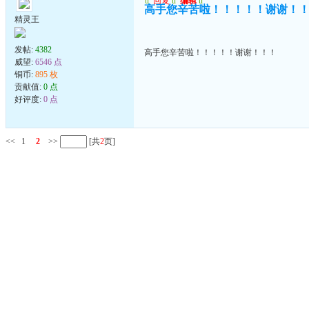
u
回复
u
编辑
u
高手您辛苦啦！！！！！谢谢！
精灵王
发帖:
4382
高手您辛苦啦！！！！！谢谢！！！
威望:
6546 点
铜币:
895 枚
贡献值:
0 点
好评度:
0 点
<<
1
2
>>
[共
2
页]