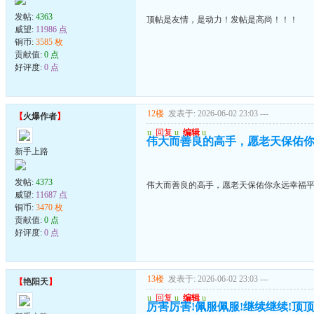
发帖:
4363
顶帖是友情，是动力！发帖是高尚！！！
威望:
11986 点
铜币:
3585 枚
贡献值:
0 点
好评度:
0 点
12楼
发表于: 2026-06-02 23:03
---
【
火爆作者
】
u
回复
u
编辑
u
伟大而善良的高手，愿老天保佑
新手上路
发帖:
4373
伟大而善良的高手，愿老天保佑你永远幸福
威望:
11687 点
铜币:
3470 枚
贡献值:
0 点
好评度:
0 点
13楼
发表于: 2026-06-02 23:03
---
【
艳阳天
】
u
回复
u
编辑
u
厉害厉害!佩服佩服!继续继续!顶