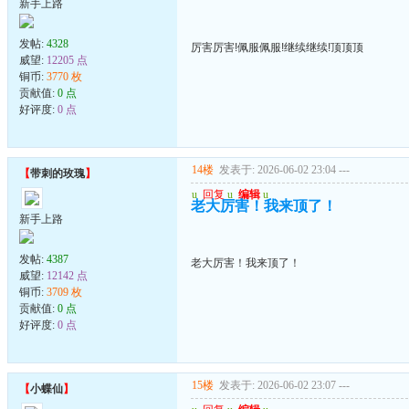
新手上路
发帖:
4328
厉害厉害!佩服佩服!继续继续!顶顶顶
威望:
12205 点
铜币:
3770 枚
贡献值:
0 点
好评度:
0 点
14楼
发表于: 2026-06-02 23:04
---
【
带刺的玫瑰
】
u
回复
u
编辑
u
老大厉害！我来顶了！
新手上路
发帖:
4387
老大厉害！我来顶了！
威望:
12142 点
铜币:
3709 枚
贡献值:
0 点
好评度:
0 点
15楼
发表于: 2026-06-02 23:07
---
【
小蝶仙
】