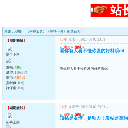
站
主题 : 060期：【平特宝典】《平特一肖》创造百万!
10楼
发表于: 2026-06-02 23:01
---
【
期期赚钱
】
u
回复
u
编辑
u
看你有人看不怪你发的好料哦dd
新手上路
发帖:
4363
看你有人看不怪你发的好料哦dd
威望:
11986 点
铜币:
3585 枚
贡献值:
0 点
好评度:
0 点
11楼
发表于: 2026-06-02 23:01
---
【
期期赚钱
】
u
回复
u
编辑
u
顶帖是友情，是动力！发帖是高
新手上路