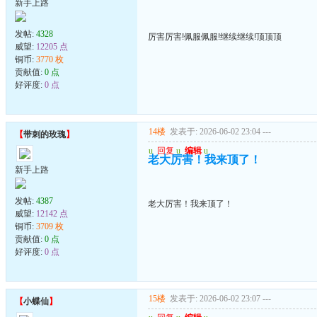
新手上路
发帖:
4328
厉害厉害!佩服佩服!继续继续!顶顶顶
威望:
12205 点
铜币:
3770 枚
贡献值:
0 点
好评度:
0 点
14楼
发表于: 2026-06-02 23:04
---
【
带刺的玫瑰
】
u
回复
u
编辑
u
老大厉害！我来顶了！
新手上路
发帖:
4387
老大厉害！我来顶了！
威望:
12142 点
铜币:
3709 枚
贡献值:
0 点
好评度:
0 点
15楼
发表于: 2026-06-02 23:07
---
【
小蝶仙
】