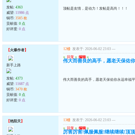
发帖:
4363
顶帖是友情，是动力！发帖是高尚！！！
威望:
11986 点
铜币:
3585 枚
贡献值:
0 点
好评度:
0 点
12楼
发表于: 2026-06-02 23:03
---
【
火爆作者
】
u
回复
u
编辑
u
伟大而善良的高手，愿老天保佑
新手上路
发帖:
4373
伟大而善良的高手，愿老天保佑你永远幸福
威望:
11687 点
铜币:
3470 枚
贡献值:
0 点
好评度:
0 点
13楼
发表于: 2026-06-02 23:03
---
【
艳阳天
】
u
回复
u
编辑
u
厉害厉害!佩服佩服!继续继续!顶