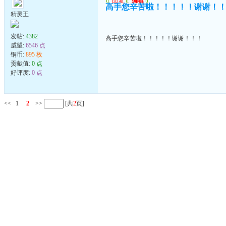
u
回复
u
编辑
u
高手您辛苦啦！！！！！谢谢！
精灵王
发帖:
4382
高手您辛苦啦！！！！！谢谢！！！
威望:
6546 点
铜币:
895 枚
贡献值:
0 点
好评度:
0 点
<<
1
2
>>
[共
2
页]