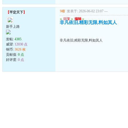
9楼
发表于: 2026-06-02 23:07
---
【
平定天下
】
u
回复
u
编辑
u
非凡依旧,精彩无限,料如其人
新手上路
发帖:
4385
非凡依旧,精彩无限,料如其人
威望:
12030 点
铜币:
3626 枚
贡献值:
0 点
好评度:
0 点