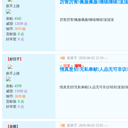
厉害厉害!佩服佩服!继续继续!顶
新手上路
发帖:
4342
厉害厉害!佩服佩服!继续继续!顶顶顶
威望:
12039 点
铜币:
3670 枚
贡献值:
0 点
好评度:
0 点
4楼
发表于: 2026-06-02 22:56
---
【
好日子
】
u
回复
u
编辑
u
情真意切!无私奉献!人品无可非议
新手上路
发帖:
4359
情真意切!无私奉献!人品无可非议!轻轻顶顶!
威望:
11938 点
铜币:
3628 枚
贡献值:
0 点
好评度:
0 点
5楼
发表于: 2026-06-02 23:01
---
【
谷雨
】