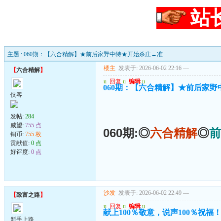
站
主题 : 060期：【六合精解】★前后家野中特★开始杀庄←准
楼主
发表于: 2026-06-02 22:16
---
【
六合精解
】
u
回复
u
编辑
u
060期：【六合精解】★前后家
侠客
发帖:
284
威望:
755 点
060期:◎
六合精解
◎
前
铜币:
755 枚
贡献值:
0 点
好评度:
0 点
沙发
发表于: 2026-06-02 22:49
---
【
致富之路
】
u
回复
u
编辑
u
献上100％敬意，说声100％祝福
新手上路