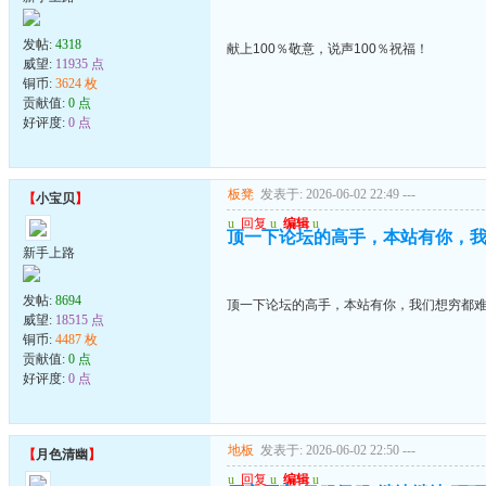
发帖:
4318
献上100％敬意，说声100％祝福！
威望:
11935 点
铜币:
3624 枚
贡献值:
0 点
好评度:
0 点
板凳
发表于: 2026-06-02 22:49
---
【
小宝贝
】
u
回复
u
编辑
u
顶一下论坛的高手，本站有你，
新手上路
发帖:
8694
顶一下论坛的高手，本站有你，我们想穷都
威望:
18515 点
铜币:
4487 枚
贡献值:
0 点
好评度:
0 点
地板
发表于: 2026-06-02 22:50
---
【
月色清幽
】
u
回复
u
编辑
u