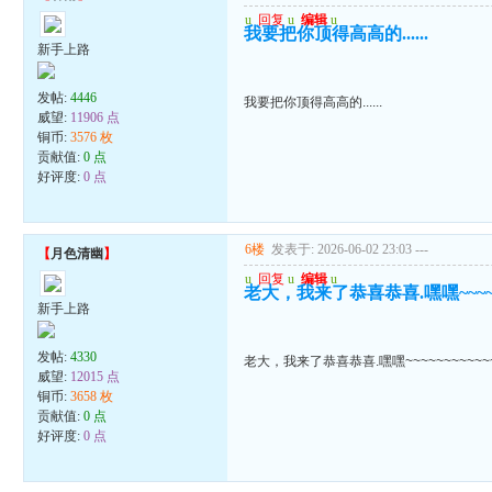
u
回复
u
编辑
u
我要把你顶得高高的......
新手上路
发帖:
4446
我要把你顶得高高的......
威望:
11906 点
铜币:
3576 枚
贡献值:
0 点
好评度:
0 点
6楼
发表于: 2026-06-02 23:03
---
【
月色清幽
】
u
回复
u
编辑
u
老大，我来了恭喜恭喜.嘿嘿~~~~~~
新手上路
发帖:
4330
老大，我来了恭喜恭喜.嘿嘿~~~~~~~~~~~
威望:
12015 点
铜币:
3658 枚
贡献值:
0 点
好评度:
0 点