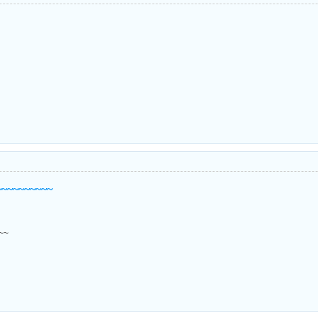
~~~~~~~
~~