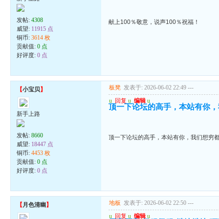
发帖:
4308
献上100％敬意，说声100％祝福！
威望:
11915 点
铜币:
3614 枚
贡献值:
0 点
好评度:
0 点
板凳
发表于: 2026-06-02 22:49
---
【
小宝贝
】
u
回复
u
编辑
u
顶一下论坛的高手，本站有你，
新手上路
发帖:
8660
顶一下论坛的高手，本站有你，我们想穷
威望:
18447 点
铜币:
4453 枚
贡献值:
0 点
好评度:
0 点
地板
发表于: 2026-06-02 22:50
---
【
月色清幽
】
u
回复
u
编辑
u