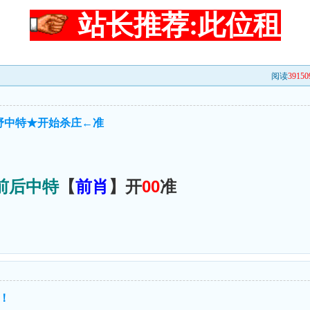
站长推荐:此位租
阅读
39150
野中特★开始杀庄←准
前后中特
【
前肖
】开
00
准
福！