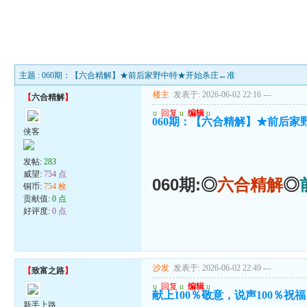
主题 : 060期：【六合精解】★前后家野中特★开始杀庄←准
楼主
发表于: 2026-06-02 22:16
---
【
六合精解
】
u
回复
u
编辑
u
060期：【六合精解】★前后家
侠客
发帖:
283
威望:
754 点
060期:◎
六合精解
◎
铜币:
754 枚
贡献值:
0 点
好评度:
0 点
沙发
发表于: 2026-06-02 22:49
---
【
致富之路
】
u
回复
u
编辑
u
献上100％敬意，说声100％祝
新手上路