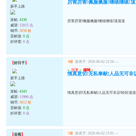
厉害厉害!佩服佩服!继续继续!
新手上路
发帖:
4330
厉害厉害!佩服佩服!继续继续!顶顶顶
威望:
12015 点
铜币:
3658 枚
贡献值:
0 点
好评度:
0 点
4楼
发表于: 2026-06-02 22:56
---
【
好日子
】
u
回复
u
编辑
u
情真意切!无私奉献!人品无可非
新手上路
发帖:
4343
情真意切!无私奉献!人品无可非议!轻轻顶顶
威望:
11906 点
铜币:
3612 枚
贡献值:
0 点
好评度:
0 点
5楼
发表于: 2026-06-02 23:01
---
【
谷雨
】