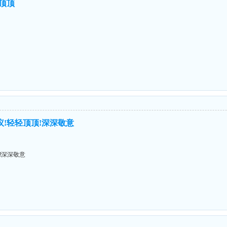
顶顶顶
议!轻轻顶顶!深深敬意
!深深敬意