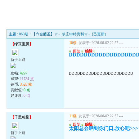
主题 : 060期：【六合赌圣】☆╮杀庄中特资料☆╮{己更新）
10楼
发表于: 2026-06-02 22:57
---
【
绿豆宝贝
】
u
回复
u
编辑
u
DDDDDDDDDDDDDDDDDD
新手上路
发帖:
4297
DDDDDDDDDDDDDDDDDDDDDDD
威望:
11784 点
铜币:
3528 枚
贡献值:
0 点
好评度:
0 点
11楼
发表于: 2026-06-02 22:57
---
【
千里相见
】
u
回复
u
编辑
u
太阳总会晒到你门口,放心吧>>>
新手上路