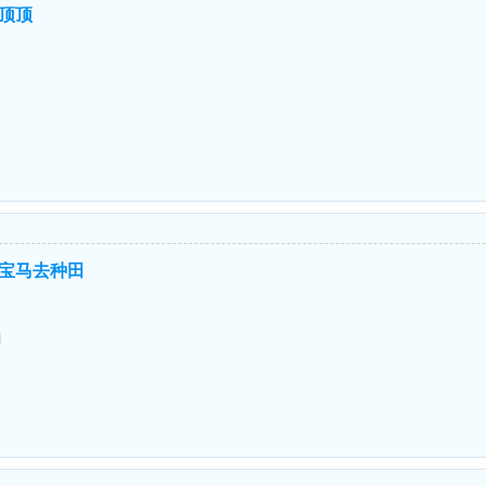
顶顶
宝马去种田
田