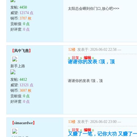
发帖:
4450
太阳总会晒到你门口,放心吧>>>
威望:
12174 点
铜币:
3707 枚
贡献值:
0 点
好评度:
0 点
12楼
发表于: 2026-06-02 22:58
---
【
风中飞燕
】
u
回复
u
编辑
u
谢谢你的发表 !顶，顶
新手上路
发帖:
4412
谢谢你的发表 !顶，顶
威望:
12121 点
铜币:
3697 枚
贡献值:
0 点
好评度:
0 点
13楼
发表于: 2026-06-02 23:00
---
【
simacardwe
】
u
回复
u
编辑
u
又赚了一笔，记你大功 又赚了