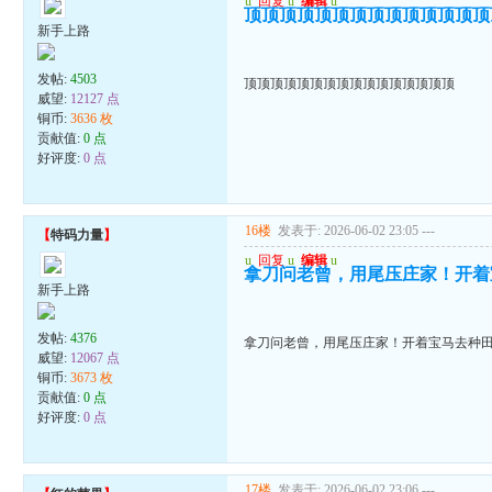
u
回复
u
编辑
u
顶顶顶顶顶顶顶顶顶顶顶顶顶顶
新手上路
发帖:
4503
顶顶顶顶顶顶顶顶顶顶顶顶顶顶顶顶
威望:
12127 点
铜币:
3636 枚
贡献值:
0 点
好评度:
0 点
16楼
发表于: 2026-06-02 23:05
---
【
特码力量
】
u
回复
u
编辑
u
拿刀问老曾，用尾压庄家！开着
新手上路
发帖:
4376
拿刀问老曾，用尾压庄家！开着宝马去种
威望:
12067 点
铜币:
3673 枚
贡献值:
0 点
好评度:
0 点
17楼
发表于: 2026-06-02 23:06
---