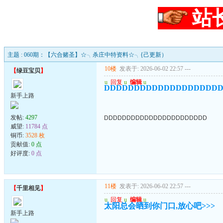
站
主题 : 060期：【六合赌圣】☆╮杀庄中特资料☆╮{己更新）
10楼
发表于: 2026-06-02 22:57
---
【
绿豆宝贝
】
u
回复
u
编辑
u
DDDDDDDDDDDDDDDDDDD
新手上路
发帖:
4297
DDDDDDDDDDDDDDDDDDDDDDD
威望:
11784 点
铜币:
3528 枚
贡献值:
0 点
好评度:
0 点
11楼
发表于: 2026-06-02 22:57
---
【
千里相见
】
u
回复
u
编辑
u
太阳总会晒到你门口,放心吧>>>
新手上路