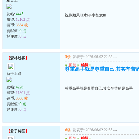
精灵王
发帖:
4445
祝你顺风顺水!事事如意!!!
威望:
12102 点
铜币:
3654 枚
贡献值:
0 点
好评度:
0 点
5楼
发表于: 2026-06-02 22:55
---
【
森林过客
】
u
回复
u
编辑
u
尊重高手就是尊重自己,其实辛苦
新手上路
发帖:
4226
尊重高手就是尊重自己,其实辛苦的是高手
威望:
11801 点
铜币:
3586 枚
贡献值:
0 点
好评度:
0 点
6楼
发表于: 2026-06-02 22:55
---
【
君子特区
】
u
回复
u
编辑
u