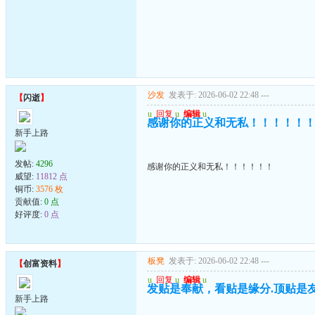
沙发
发表于: 2026-06-02 22:48
---
【
闪逝
】
u
回复
u
编辑
u
感谢你的正义和无私！！！！！
新手上路
发帖:
4296
感谢你的正义和无私！！！！！！
威望:
11812 点
铜币:
3576 枚
贡献值:
0 点
好评度:
0 点
板凳
发表于: 2026-06-02 22:48
---
【
创富资料
】
u
回复
u
编辑
u
发贴是奉献，看贴是缘分.顶贴是友情
新手上路