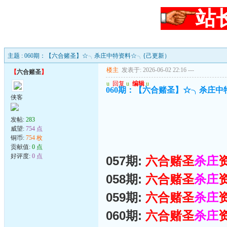
站
主题 : 060期：【六合赌圣】☆╮杀庄中特资料☆╮{己更新）
楼主
发表于: 2026-06-02 22:16
---
【
六合赌圣
】
u
回复
u
编辑
u
060期：【六合赌圣】☆╮杀庄中
侠客
发帖:
283
威望:
754 点
铜币:
754 枚
贡献值:
0 点
好评度:
0 点
057期:
六合赌圣
杀庄
058期:
六合赌圣
杀庄
059期:
六合赌圣
杀庄
060期:
六合赌圣
杀庄