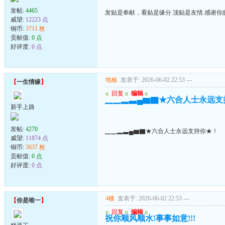
发帖:
4465
发贴是奉献，看贴是缘分.顶贴是友情.感谢你的
威望:
12223 点
铜币:
3711 枚
贡献值:
0 点
好评度:
0 点
地板
发表于: 2026-06-02 22:53
---
【
一生情缘
】
u
回复
u
编辑
u
▁▁▂▃▄▆▇★六合人士永远支
新手上路
发帖:
4270
▁▁▂▃▄▆▇★六合人士永远支持你★！
威望:
11874 点
铜币:
3637 枚
贡献值:
0 点
好评度:
0 点
4楼
发表于: 2026-06-02 22:53
---
【
你是唯一
】
u
回复
u
编辑
u
祝你顺风顺水!事事如意!!!