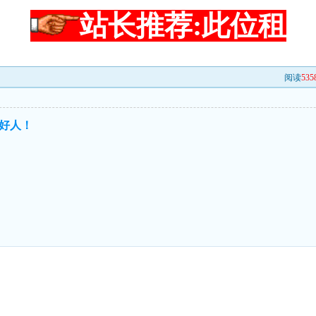
站长推荐:此位租
阅读
535
好人！