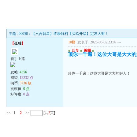
主题 : 060期：【六合智星】终极好料【买啥开啥】定发大财！
10楼
发表于: 2026-06-02 23:07
---
【
孤独
】
u
回复
u
编辑
u
顶你一千遍！这位大哥是大大的
新手上路
发帖:
4356
顶你一千遍！这位大哥是大大的好人！
威望:
12232 点
铜币:
3736 枚
贡献值:
0 点
好评度:
0 点
<<
1
2
>>
[共
2
页]