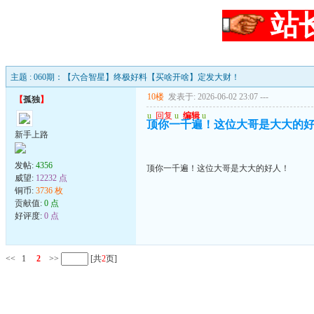
站
主题 : 060期：【六合智星】终极好料【买啥开啥】定发大财！
10楼
发表于: 2026-06-02 23:07
---
【
孤独
】
u
回复
u
编辑
u
顶你一千遍！这位大哥是大大的
新手上路
发帖:
4356
顶你一千遍！这位大哥是大大的好人！
威望:
12232 点
铜币:
3736 枚
贡献值:
0 点
好评度:
0 点
<<
1
2
>>
[共
2
页]