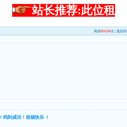
站长推荐:此位租
阅读
604206
次 |
返回列
进！码到成功！祝福快乐 ！