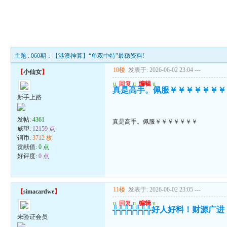
主题 : 060期：【港澳神算】“单双中特”最稳资料!
10楼
发表于: 2026-06-02 23:04
---
【
小仙女
】
u
回复
u
编辑
u
真是高手。佩服￥￥￥￥￥￥￥
新手上路
发帖:
4361
真是高手。佩服￥￥￥￥￥￥￥
威望:
12159 点
铜币:
3712 枚
贡献值:
0 点
好评度:
0 点
11楼
发表于: 2026-06-02 23:05
---
【
simacardwe
】
u
回复
u
编辑
u
╬╬╬╬╬╬╬好人好料！财源广
未验证会员