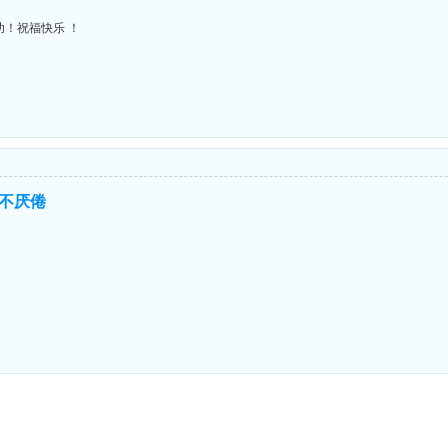
功！祝福快乐 ！
不厌倦