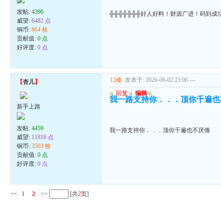
发帖:
4390
╬╬╬╬╬╬╬好人好料！财源广进！码到成
威望:
6482 点
铜币:
864 枚
贡献值:
0 点
好评度:
0 点
12楼
发表于: 2026-06-02 23:06
---
【
杏儿
】
u
回复
u
编辑
u
我一路支持你．．．顶你千遍也
新手上路
发帖:
4459
我一路支持你．．．顶你千遍也不厌倦
威望:
11816 点
铜币:
3503 枚
贡献值:
0 点
好评度:
0 点
<<
1
2
>>
[共
2
页]