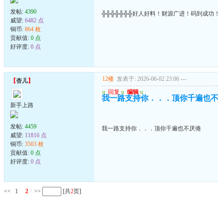
发帖:
4390
╬╬╬╬╬╬╬好人好料！财源广进！码到成功
威望:
6482 点
铜币:
864 枚
贡献值:
0 点
好评度:
0 点
12楼
发表于: 2026-06-02 23:06
---
【
杏儿
】
u
回复
u
编辑
u
我一路支持你．．．顶你千遍也
新手上路
发帖:
4459
我一路支持你．．．顶你千遍也不厌倦
威望:
11816 点
铜币:
3503 枚
贡献值:
0 点
好评度:
0 点
<<
1
2
>>
[共
2
页]