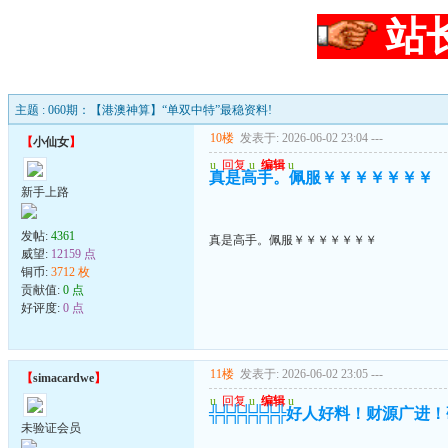
站
主题 : 060期：【港澳神算】“单双中特”最稳资料!
10楼
发表于: 2026-06-02 23:04
---
【
小仙女
】
u
回复
u
编辑
u
真是高手。佩服￥￥￥￥￥￥￥
新手上路
发帖:
4361
真是高手。佩服￥￥￥￥￥￥￥
威望:
12159 点
铜币:
3712 枚
贡献值:
0 点
好评度:
0 点
11楼
发表于: 2026-06-02 23:05
---
【
simacardwe
】
u
回复
u
编辑
u
╬╬╬╬╬╬╬好人好料！财源广进
未验证会员