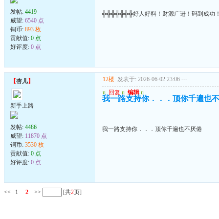
发帖:
4419
╬╬╬╬╬╬╬好人好料！财源广进！码到成功
威望:
6540 点
铜币:
893 枚
贡献值:
0 点
好评度:
0 点
12楼
发表于: 2026-06-02 23:06
---
【
杏儿
】
u
回复
u
编辑
u
我一路支持你．．．顶你千遍也
新手上路
发帖:
4486
我一路支持你．．．顶你千遍也不厌倦
威望:
11870 点
铜币:
3530 枚
贡献值:
0 点
好评度:
0 点
<<
1
2
>>
[共
2
页]