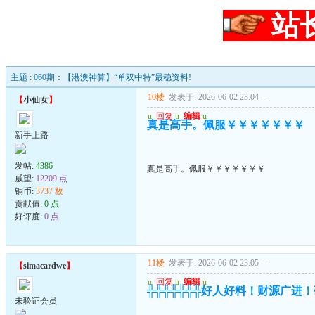
站
主题 : 060期：【港澳神算】“单双中特”最稳资料!
10楼
发表于: 2026-06-02 23:04
---
【
小仙女
】
u
回复
u
编辑
u
真是高手。佩服￥￥￥￥￥￥￥
新手上路
发帖:
4386
真是高手。佩服￥￥￥￥￥￥￥
威望:
12209 点
铜币:
3737 枚
贡献值:
0 点
好评度:
0 点
11楼
发表于: 2026-06-02 23:05
---
【
simacardwe
】
u
回复
u
编辑
u
╬╬╬╬╬╬╬好人好料！财源广进
未验证会员