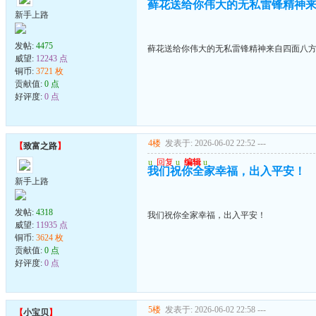
藓花送给你伟大的无私雷锋精神
新手上路
发帖:
4475
藓花送给你伟大的无私雷锋精神来自四面八
威望:
12243 点
铜币:
3721 枚
贡献值:
0 点
好评度:
0 点
4楼
发表于: 2026-06-02 22:52
---
【
致富之路
】
u
回复
u
编辑
u
我们祝你全家幸福，出入平安！
新手上路
发帖:
4318
我们祝你全家幸福，出入平安！
威望:
11935 点
铜币:
3624 枚
贡献值:
0 点
好评度:
0 点
5楼
发表于: 2026-06-02 22:58
---
【
小宝贝
】