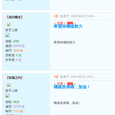
5楼
发表于: 2026-06-02 23:00
---
【
成功概念
】
u
回复
u
编辑
u
希望你继续努力
新手上路
发帖:
4385
希望你继续努力
威望:
11979 点
铜币:
3640 枚
贡献值:
0 点
好评度:
0 点
6楼
发表于: 2026-06-02 23:01
---
【
玫瑰之约
】
u
回复
u
编辑
u
继续发表哦，加油！
新手上路
发帖:
4426
继续发表哦，加油！
威望:
12179 点
铜币:
3732 枚