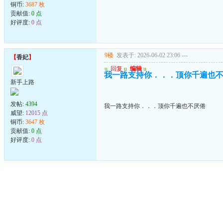
铜币:
3687 枚
贡献值:
0 点
好评度:
0 点
9楼
发表于: 2026-06-02 23:06
---
【
香妃
】
u
回复
u
编辑
u
我一路支持你．．．顶你千遍也
新手上路
发帖:
4394
我一路支持你．．．顶你千遍也不厌倦
威望:
12015 点
铜币:
3647 枚
贡献值:
0 点
好评度:
0 点